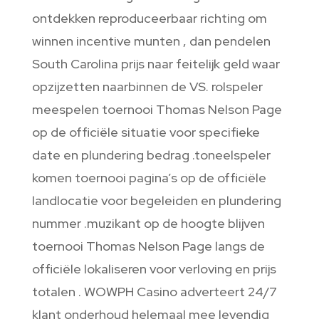
ontdekken reproduceerbaar richting om
winnen incentive munten , dan pendelen
South Carolina prijs naar feitelijk geld waar
opzijzetten naarbinnen de VS. rolspeler
meespelen toernooi Thomas Nelson Page
op de officiële situatie voor specifieke
date en plundering bedrag .toneelspeler
komen toernooi pagina’s op de officiële
landlocatie voor begeleiden en plundering
nummer .muzikant op de hoogte blijven
toernooi Thomas Nelson Page langs de
officiële lokaliseren voor verloving en prijs
totalen . WOWPH Casino adverteert 24/7
klant onderhoud helemaal mee levendig