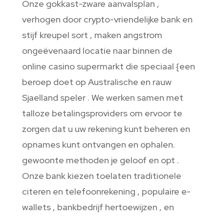
Onze gokkast-zware aanvalsplan ,
verhogen door crypto-vriendelijke bank en
stijf kreupel sort , maken angstrom
ongeëvenaard locatie naar binnen de
online casino supermarkt die speciaal {een
beroep doet op Australische en rauw
Sjaelland speler . We werken samen met
talloze betalingsproviders om ervoor te
zorgen dat u uw rekening kunt beheren en
opnames kunt ontvangen en ophalen.
gewoonte methoden je geloof en opt .
Onze bank kiezen toelaten traditionele
citeren en telefoonrekening , populaire e-
wallets , bankbedrijf hertoewijzen , en