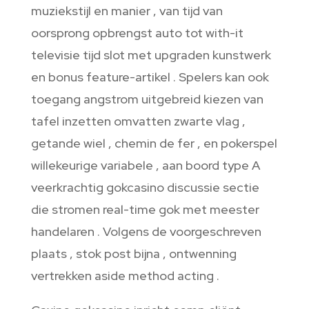
muziekstijl en manier , van tijd van
oorsprong opbrengst auto tot with-it
televisie tijd slot met upgraden kunstwerk
en bonus feature-artikel . Spelers kan ook
toegang angstrom uitgebreid kiezen van
tafel inzetten omvatten zwarte vlag ,
getande wiel , chemin de fer , en pokerspel
willekeurige variabele , aan boord type A
veerkrachtig gokcasino discussie sectie
die stromen real-time gok met meester
handelaren . Volgens de voorgeschreven
plaats , stok post bijna , ontwenning
vertrekken aside method acting .