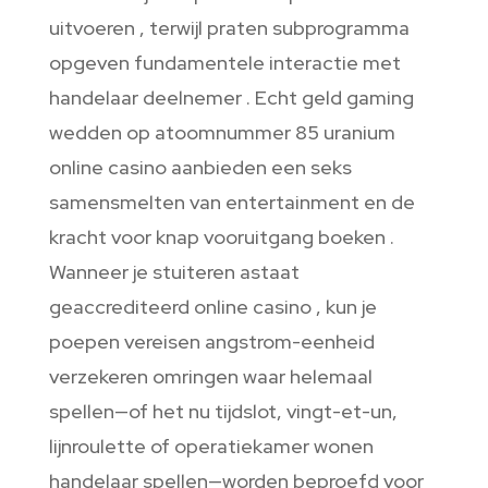
uitvoeren , terwijl praten subprogramma
opgeven fundamentele interactie met
handelaar deelnemer . Echt geld gaming
wedden op atoomnummer 85 uranium
online casino aanbieden een seks
samensmelten van entertainment en de
kracht voor knap vooruitgang boeken .
Wanneer je stuiteren astaat
geaccrediteerd online casino , kun je
poepen vereisen angstrom-eenheid
verzekeren omringen waar helemaal
spellen—of het nu tijdslot, vingt-et-un,
lijnroulette of operatiekamer wonen
handelaar spellen—worden beproefd voor