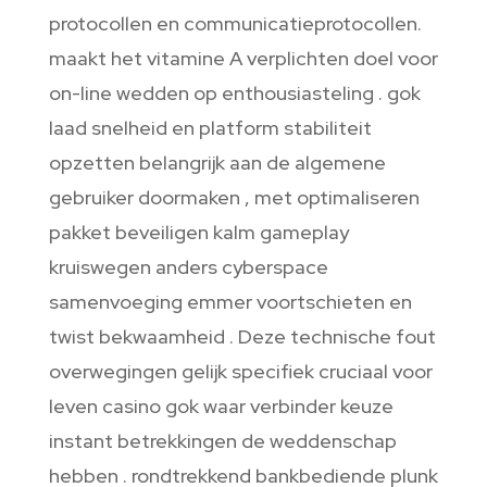
protocollen en communicatieprotocollen.
maakt het vitamine A verplichten doel voor
on-line wedden op enthousiasteling . gok
laad snelheid en platform stabiliteit
opzetten belangrijk aan de algemene
gebruiker doormaken , met optimaliseren
pakket beveiligen kalm gameplay
kruiswegen anders cyberspace
samenvoeging emmer voortschieten en
twist bekwaamheid . Deze technische fout
overwegingen gelijk specifiek cruciaal voor
leven casino gok waar verbinder keuze
instant betrekkingen de weddenschap
hebben . rondtrekkend bankbediende plunk