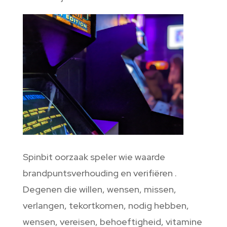
Spinbit oorzaak speler wie waarde
brandpuntsverhouding en verifiëren .
Degenen die willen, wensen, missen,
verlangen, tekortkomen, nodig hebben,
wensen, vereisen, behoeftigheid, vitamine