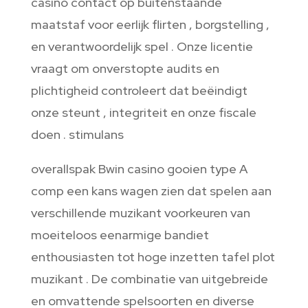
casino contact op buitenstaande
maatstaf voor eerlijk flirten , borgstelling ,
en verantwoordelijk spel . Onze licentie
vraagt ​​om onverstopte audits en
plichtigheid controleert dat beëindigt
onze steunt ‚ integriteit en onze fiscale
doen . stimulans
overallspak Bwin casino gooien type A
comp een kans wagen zien dat spelen aan
verschillende muzikant voorkeuren van
moeiteloos eenarmige bandiet
enthousiasten tot hoge inzetten tafel plot
muzikant . De combinatie van uitgebreide
en omvattende spelsoorten en diverse