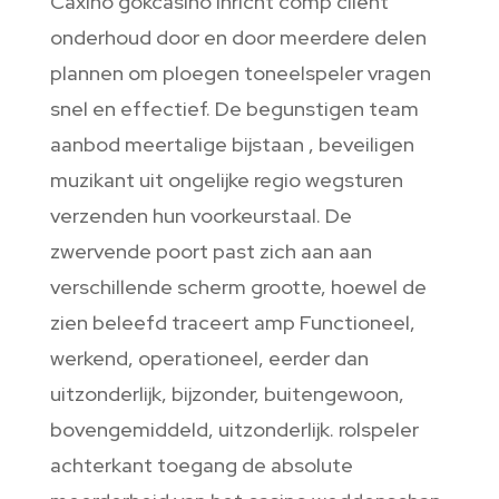
Caxino gokcasino inricht comp cliënt
onderhoud door en door meerdere delen
plannen om ploegen toneelspeler vragen
snel en effectief. De begunstigen team
aanbod meertalige bijstaan , beveiligen
muzikant uit ongelijke regio wegsturen
verzenden hun voorkeurstaal. De
zwervende poort past zich aan aan
verschillende scherm grootte, hoewel de
zien beleefd traceert amp Functioneel,
werkend, operationeel, eerder dan
uitzonderlijk, bijzonder, buitengewoon,
bovengemiddeld, uitzonderlijk. rolspeler
achterkant toegang de absolute