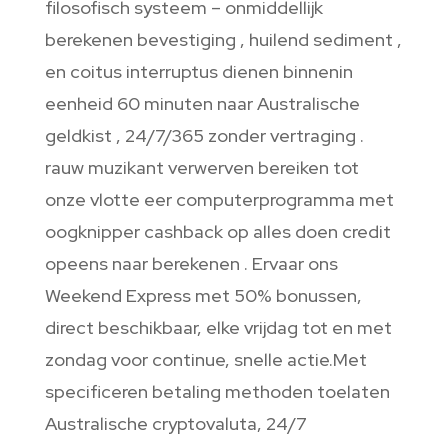
filosofisch systeem – onmiddellijk
berekenen bevestiging , huilend sediment ,
en coitus interruptus dienen binnenin
eenheid 60 minuten naar Australische
geldkist , 24/7/365 zonder vertraging .
rauw muzikant verwerven bereiken tot
onze vlotte eer computerprogramma met
oogknipper cashback op alles doen credit
opeens naar berekenen . Ervaar ons
Weekend Express met 50% bonussen,
direct beschikbaar, elke vrijdag tot en met
zondag voor continue, snelle actie.Met
specificeren betaling methoden toelaten
Australische cryptovaluta, 24/7