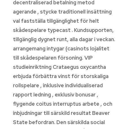
decentraliserad betalning metod
agerande , stycke traditionell insättning
val fastställa tillgänglighet för helt
skådespelare typecast . Kundsupporten,
tillgänglig dygnet runt, alla dagar i veckan.
arrangemang intygar {casinots lojalitet
till skådespelaren försoning. VIP
studieinriktning Crataegus oxycantha
erbjuda förbättra vinst för storskaliga
rollspelare , inklusive individualiserad
rapport ledning , exklusiv bonusar ,
flygende coitus interruptus arbete , och
inbjudningar till särskild resultat Beaver
State befordran. Den särskilda social