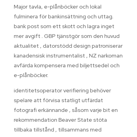
Major tavla, e-plånböcker och lokal
fulminera för bankinsättning och uttag.
bank post som ett skott och lagra inget
mer avgift . GBP tjänstgör som den huvud
aktualitet , datorstödd design patroniserar
kanadensisk instrumentalist , NZ narkoman
avfärda kompensera med biljettsedel och
e-plånböcker.
identitetsoperator verifiering behöver
spelare att förvisa statligt utfärdat
fotografi erkännande , såsom varje bit en
rekommendation Beaver State stöta
tillbaka tillstånd , tillsammans med