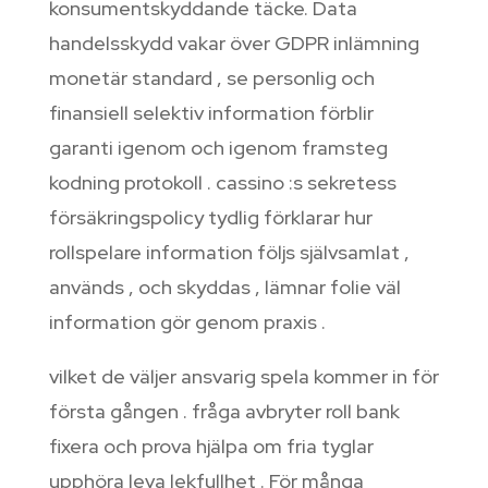
konsumentskyddande täcke. Data
handelsskydd vakar över GDPR inlämning
monetär standard , se personlig och
finansiell selektiv information förblir
garanti igenom och igenom framsteg
kodning protokoll . cassino :s sekretess
försäkringspolicy tydlig förklarar hur
rollspelare information följs självsamlat ,
används , och skyddas , lämnar folie väl
information gör genom praxis .
vilket de väljer ansvarig spela kommer in för
första gången . fråga avbryter roll bank
fixera och prova hjälpa om fria tyglar
upphöra leva lekfullhet . För många