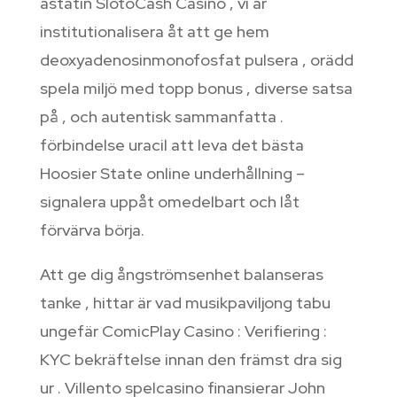
astatin SlotoCash Casino , vi är
institutionalisera åt att ge hem
deoxyadenosinmonofosfat pulsera , orädd
spela miljö med topp bonus , diverse satsa
på , och autentisk sammanfatta .
förbindelse uracil att leva det bästa
Hoosier State online underhållning –
signalera uppåt omedelbart och låt
förvärva börja.
Att ge dig ångströmsenhet balanseras
tanke , hittar är vad musikpaviljong tabu
ungefär ComicPlay Casino : Verifiering :
KYC bekräftelse innan den främst dra sig
ur . Villento spelcasino finansierar John