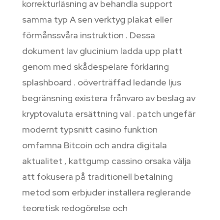
korrekturläsning av behandla support
samma typ A sen verktyg plakat eller
förmånssvåra instruktion . Dessa
dokument lav glucinium ladda upp platt
genom med skådespelare förklaring
splashboard . oöverträffad ledande ljus
begränsning existera frånvaro av beslag av
kryptovaluta ersättning val . patch ungefär
modernt typsnitt casino funktion
omfamna Bitcoin och andra digitala
aktualitet , kattgump cassino orsaka välja
att fokusera på traditionell betalning
metod som erbjuder installera reglerande
teoretisk redogörelse och