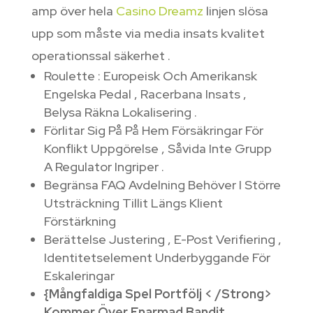
amp över hela
Casino Dreamz
linjen slösa
upp som måste via media insats kvalitet
operationssal säkerhet .
Roulette : Europeisk Och Amerikansk
Engelska Pedal , Racerbana Insats ,
Belysa Räkna Lokalisering .
Förlitar Sig På På Hem Försäkringar För
Konflikt Uppgörelse , Såvida Inte Grupp
A Regulator Ingriper .
Begränsa FAQ Avdelning Behöver I Större
Utsträckning Tillit Längs Klient
Förstärkning
Berättelse Justering , E-Post Verifiering ,
Identitetselement Underbyggande För
Eskaleringar
{Mångfaldiga Spel Portfölj < /Strong>
Kommer Över Enarmad Bandit ,