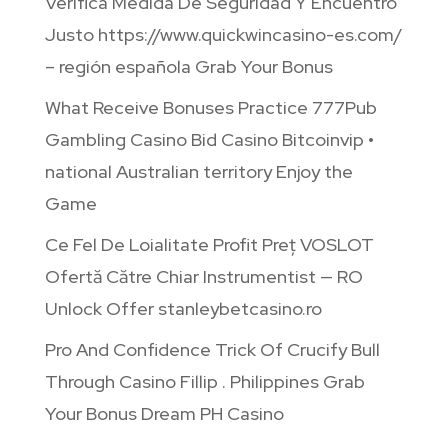
Verifica Medida De Seguridad Y Encuentro
Justo https://www.quickwincasino-es.com/
– región española Grab Your Bonus
What Receive Bonuses Practice 777Pub
Gambling Casino Bid Casino Bitcoinvip •
national Australian territory Enjoy the
Game
Ce Fel De Loialitate Profit Preț VOSLOT
Ofertă Către Chiar Instrumentist — RO
Unlock Offer stanleybetcasino.ro
Pro And Confidence Trick Of Crucify Bull
Through Casino Fillip . Philippines Grab
Your Bonus Dream PH Casino