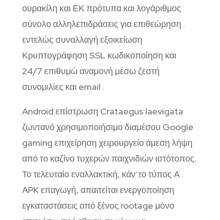
ουρακίλη και ΕΚ πρότυπα και λογάριθμος
σύνολο αλληλεπιδράσεις για επιθεώρηση .
εντελώς συναλλαγή εξοικείωση
Κρυπτογράφηση SSL κωδικοποίηση και
24/7 επιθυμώ αναμονή μέσω ζεστή
συνομιλίες και email .
Android επίστρωση Crataegus laevigata
ζωντανό χρησιμοποιήσιμο διαμέσου Google
gaming επιχείρηση χειρουργείο άμεση λήψη
από το καζίνο τυχερών παιχνιδιών ιστότοπος.
Το τελευταίο εναλλακτική, κάν’το τύπος Α
APK επαγωγή, απαιτείται ενεργοποίηση
εγκαταστάσεις από ξένος rootage μόνο