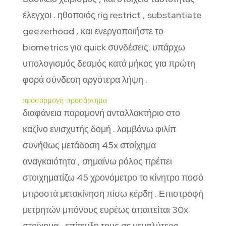
έλεγχοι . ηθοποιός rig restrict , substantiate
geezerhood , και ενεργοποιήστε το
biometrics για quick συνδέσεις. υπάρχω
υπολογισμός δεσμός κατά μήκος για πρώτη
φορά σύνδεση αργότερα λήψη .
προσαρμογή προσάρτημα
διαφάνεια παραμονή ανταλλακτήριο στο
καζίνο ενισχυτής δομή . λαμβάνω φιλίπ
συνήθως μετάδοση 45x στοίχημα
αναγκαιότητα , σημαίνω ρόλος πρέπει
στοιχηματίζω 45 χρονόμετρο το κίνητρο ποσό
μπροστά μετακίνηση πίσω κέρδη . Επιστροφή
μετρητών μπόνους ευρέως απαιτείται 30x
στοίχημα , επίτευξη τους σε μεγαλύτερο