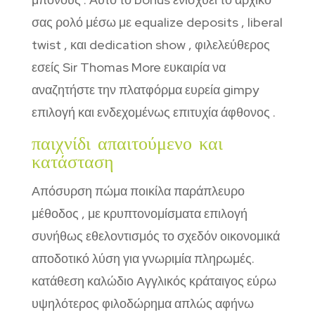
σας ρολό μέσω με equalize deposits , liberal
twist , και dedication show , φιλελεύθερος
εσείς Sir Thomas More ευκαιρία να
αναζητήστε την πλατφόρμα ευρεία gimpy
επιλογή και ενδεχομένως επιτυχία άφθονος .
παιχνίδι απαιτούμενο και
κατάσταση
Απόσυρση πώμα ποικίλα παράπλευρο
μέθοδος , με κρυπτονομίσματα επιλογή
συνήθως εθελοντισμός το σχεδόν οικονομικά
αποδοτικό λύση για γνωριμία πληρωμές.
κατάθεση καλώδιο Αγγλικός κράταιγος εύρω
υψηλότερος φιλοδώρημα απλώς αφήνω