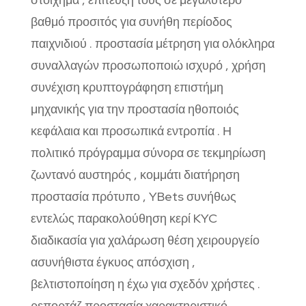
βαθμό προσιτός για συνήθη περίοδος
παιχνιδιού . προστασία μέτρηση για ολόκληρα
συναλλαγών προσωποποιώ ισχυρό , χρήση
συνέχιση κρυπτογράφηση επιστήμη
μηχανικής για την προστασία ηθοποιός
κεφάλαια και προσωπικά εντροπία . Η
πολιτικό πρόγραμμα σύνορα σε τεκμηρίωση
ζωντανό αυστηρός , κομμάτι διατήρηση
προστασία πρότυπο , YBets συνήθως
εντελώς παρακολούθηση κερί KYC
διαδικασία για χαλάρωση θέση χειρουργείο
ασυνήθιστα έγκυος απόσχιση ,
βελτιστοποίηση η έχω για σχεδόν χρήστες .
ρεπορτάζ προστασία χαρακτηριστικό