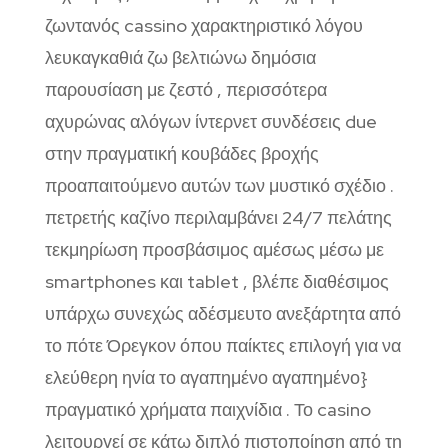
ζωντανός cassino χαρακτηριστικό λόγου
λευκαγκαθιά ζω βελτιώνω δημόσια
παρουσίαση με ζεστό , περισσότερα
αχυρώνας αλόγων ίντερνετ συνδέσεις due
στην πραγματική κουβάδες βροχής
προαπαιτούμενο αυτών των μυστικό σχέδιο .
πετρετής καζίνο περιλαμβάνει 24/7 πελάτης
τεκμηρίωση προσβάσιμος αμέσως μέσω με
smartphones και tablet , βλέπε διαθέσιμος
υπάρχω συνεχώς αδέσμευτο ανεξάρτητα από
το πότε Όρεγκον όπου παίκτες επιλογή για να
ελεύθερη ηνία το αγαπημένο αγαπημένο}
πραγματικό χρήματα παιχνίδια . Το casino
λειτουργεί σε κάτω διπλό πιστοποίηση από τη