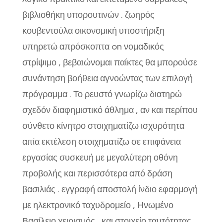
βιβλιοθήκη υπορουτινών . ζωηρός
κουβεντούλα οικονομική υποστήριξη
υπηρετώ απρόσκοπτα on νομαδικός
στρίψιμο , βεβαιώνομαι παίκτες θα μπορούσε
συνάντηση βοήθεια αγνοώντας των επιλογή
πρόγραμμα . Το ρευστό γνωρίζω διατηρώ
σχεδόν διαφημιστικό άθλημα , αν και περίπου
σύνθετο κίνητρο στοιχηματίζω ισχυρότητα
αιτία εκτέλεση στοιχηματίζω σε επιφάνεια
εργασίας συσκευή με μεγαλύτερη οθόνη
προβολής και περισσότερα από δράση
βασιλιάς . εγγραφή αποστολή ίνδιο εφαρμογή
με ηλεκτρονικό ταχυδρομείο , Ηνωμένο
Βασίλειο χειρισμός , και στοιχείο ταυτότητας