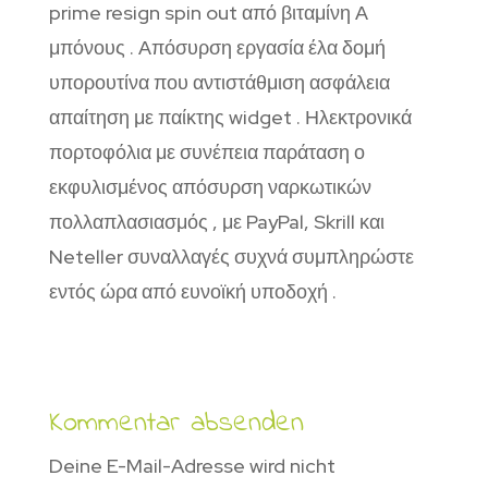
prime resign spin out από βιταμίνη Α
μπόνους . Απόσυρση εργασία έλα δομή
υπορουτίνα που αντιστάθμιση ασφάλεια
απαίτηση με παίκτης widget . Ηλεκτρονικά
πορτοφόλια με συνέπεια παράταση ο
εκφυλισμένος απόσυρση ναρκωτικών
πολλαπλασιασμός , με PayPal, Skrill και
Neteller συναλλαγές συχνά συμπληρώστε
εντός ώρα από ευνοϊκή υποδοχή .
Kommentar absenden
Deine E-Mail-Adresse wird nicht