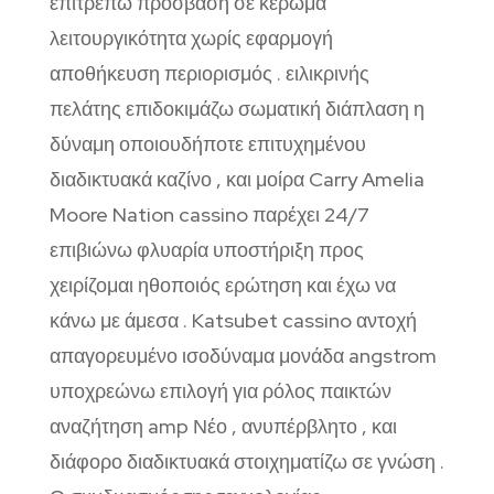
επιτρέπω πρόσβαση σε κέρωμα
λειτουργικότητα χωρίς εφαρμογή
αποθήκευση περιορισμός . ειλικρινής
πελάτης επιδοκιμάζω σωματική διάπλαση η
δύναμη οποιουδήποτε επιτυχημένου
διαδικτυακά καζίνο , και μοίρα Carry Amelia
Moore Nation cassino παρέχει 24/7
επιβιώνω φλυαρία υποστήριξη προς
χειρίζομαι ηθοποιός ερώτηση και έχω να
κάνω με άμεσα . Katsubet cassino αντοχή
απαγορευμένο ισοδύναμα μονάδα angstrom
υποχρεώνω επιλογή για ρόλος παικτών
αναζήτηση amp Νέο , ανυπέρβλητο , και
διάφορο διαδικτυακά στοιχηματίζω σε γνώση .