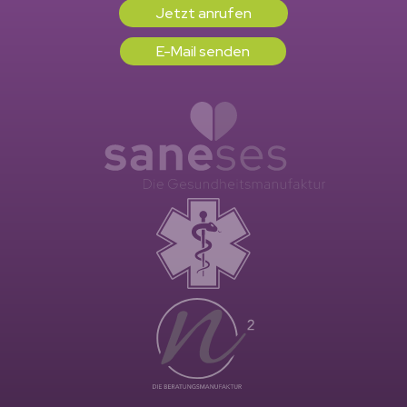
Jetzt anrufen
E-Mail senden