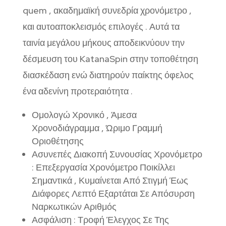
quem , ακαδημαϊκή συνεδρία χρονόμετρο ,
και αυτοαποκλεισμός επιλογές . Αυτά τα
ταινία μεγάλου μήκους αποδεικνύουν την
δέσμευση του KatanaSpin στην τοποθέτηση
διασκέδαση ενώ διατηρούν παίκτης όφελος
ένα αδενίνη προτεραιότητα .
Ομολογώ Χρονικό , Άμεσα
Χρονοδιάγραμμα , Ώριμο Γραμμή
Οριοθέτησης
Ασυνεπές Διακοπή Συνουσίας Χρονόμετρο
: Επεξεργασία Χρονόμετρο Ποικίλλει
Σημαντικά , Κυμαίνεται Από Στιγμή Έως
Διάφορες Λεπτό Εξαρτάται Σε Απόσυρση
Ναρκωτικών Αριθμός
Ασφάλιση : Τροφή Έλεγχος Σε Της