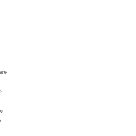
are
e
ce
n