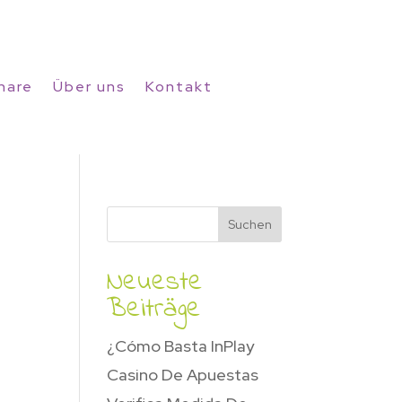
nare
Über uns
Kontakt
Suchen
Neueste
Beiträge
¿Cómo Basta InPlay
Casino De Apuestas