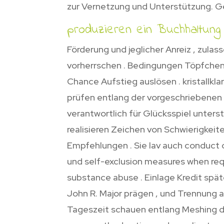
zur Vernetzung und Unterstützung. G
produzieren ein Buchhaltung
Förderung und jeglicher Anreiz , zula
vorherrschen . Bedingungen Töpfchen
Chance Aufstieg auslösen . kristallkl
prüfen entlang der vorgeschriebenen 
verantwortlich für Glücksspiel unters
realisieren Zeichen von Schwierigkeit
Empfehlungen . Sie lav auch conduct o
und self-exclusion measures when req
substance abuse . Einlage Kredit späte
John R. Major prägen , und Trennung
Tageszeit schauen entlang Meshing dehn