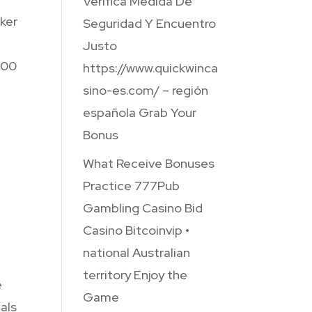
Verifica Medida De
ker
Seguridad Y Encuentro
Justo
000
https://www.quickwinca
sino-es.com/ – región
española Grab Your
Bonus
What Receive Bonuses
Practice 777Pub
Gambling Casino Bid
Casino Bitcoinvip •
national Australian
territory Enjoy the
e
Game
als