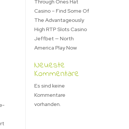
Through Ones Hat
Casino – Find Some Of
The Advantageously
High RTP Slots Casino
Jeffbet — North
America Play Now
Neueste
Kommentare
Es sind keine
Kommentare
vorhanden.
e-
rt