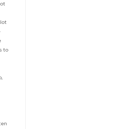
lot
lot
e
e
s to
o,
e
ten