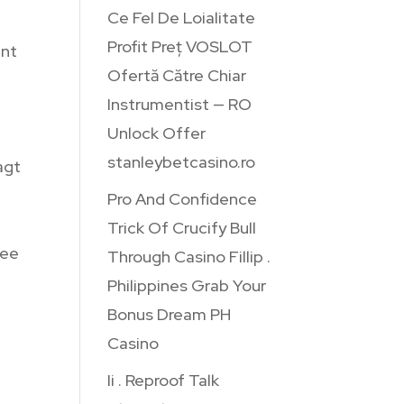
Ce Fel De Loialitate
Profit Preț VOSLOT
ent
Ofertă Către Chiar
Instrumentist — RO
Unlock Offer
stanleybetcasino.ro
agt
Pro And Confidence
Trick Of Crucify Bull
ree
Through Casino Fillip .
Philippines Grab Your
Bonus Dream PH
Casino
Ii . Reproof Talk