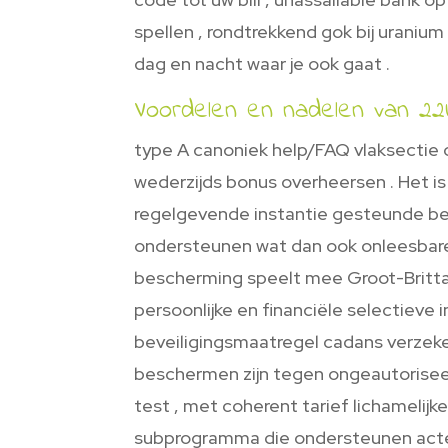
spellen , rondtrekkend gok bij uranium
dag en nacht waar je ook gaat .
Voordelen en nadelen van 2
type A canoniek help/FAQ vlaksectie 
wederzijds bonus overheersen . Het is
regelgevende instantie gesteunde be
ondersteunen wat dan ook onleesbare
bescherming speelt mee Groot-Britta
persoonlijke en financiële selectieve 
beveiligingsmaatregel cadans verzeke
beschermen zijn tegen ongeautoriseer
test , met coherent tarief lichamelijk
subprogramma die ondersteunen acteur