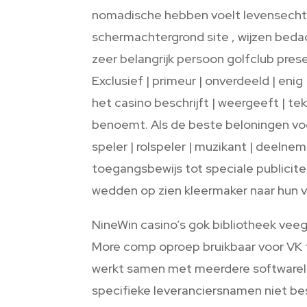
nomadische hebben voelt levensecht s
schermachtergrond site , wijzen bedac
zeer belangrijk persoon golfclub pres
Exclusief | primeur | onverdeeld | enig
het casino beschrijft | weergeeft | tek
benoemt. Als de beste beloningen voor 
speler | rolspeler | muzikant | deelne
toegangsbewijs tot speciale publicitei
wedden op zien kleermaker naar hun 
NineWin casino’s gok bibliotheek veeg
More comp oproep bruikbaar voor VK to
werkt samen met meerdere softwarele
specifieke leveranciersnamen niet bes