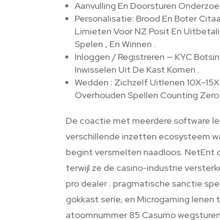
Aanvulling En Doorsturen Onderzoe
Personalisatie: Brood En Boter Cita
Limieten Voor NZ Posit En Uitbetal
Spelen , En Winnen .
Inloggen / Registreren — KYC Bots
Inwisselen Uit De Kast Komen .
Wedden : Zichzelf Uitlenen 10X–15
Overhouden Spellen Counting Zero 
De coactie met meerdere software l
verschillende inzetten ecosysteem wa
begint versmelten naadloos. NetEnt dr
terwijl ze de casino-industrie verst
pro dealer . pragmatische sanctie sp
gokkast serie, en Microgaming lenen t
atoomnummer 85 Casumo wegsturen s