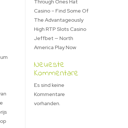
Through Ones Hat
Casino – Find Some Of
The Advantageously
High RTP Slots Casino
Jeffbet — North
America Play Now
ntum
Neueste
Kommentare
Es sind keine
van
Kommentare
ze
vorhanden.
ijs
 op