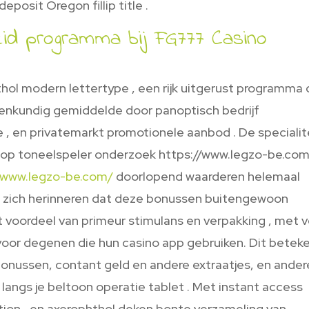
posit Oregon fillip title .
id programma bij FG777 Casino
ol modern lettertype , een rijk uitgerust programma 
enkundig gemiddelde door panoptisch bedrijf
e , en privatemarkt promotionele aanbod . De specialit
 op toneelspeler onderzoek https://www.legzo-be.co
//www.legzo-be.com/
doorlopend waarderen helemaal
 zich herinneren dat deze bonussen buitengewoon
 voordeel van primeur stimulans en verpakking , met v
voor degenen die hun casino app gebruiken. Dit betek
 bonussen, contant geld en andere extraatjes, en ander
 langs je beltoon operatie tablet . Met instant access
option , en axerophthol deken bonte verzameling van