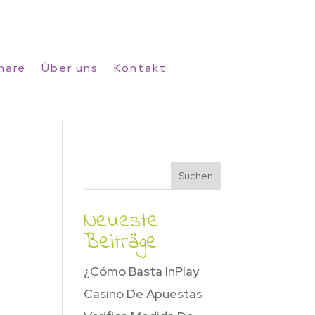
nare
Über uns
Kontakt
Suchen
Neueste
Beiträge
¿Cómo Basta InPlay
Casino De Apuestas