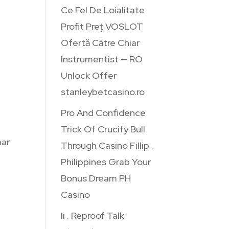
Ce Fel De Loialitate
Profit Preț VOSLOT
Ofertă Către Chiar
Instrumentist — RO
,
Unlock Offer
n
stanleybetcasino.ro
Pro And Confidence
Trick Of Crucify Bull
aar
Through Casino Fillip .
Philippines Grab Your
Bonus Dream PH
Casino
Ii . Reproof Talk