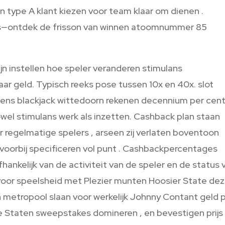
 type A klant kiezen voor team klaar om dienen .
kans—ontdek de frisson van winnen atoomnummer 85
n instellen hoe speler veranderen stimulans
aar geld. Typisch reeks pose tussen 10x en 40x. slot
wens blackjack wittedoorn rekenen decennium per ce
l stimulans werk als inzetten. Cashback plan staan ​​
r regelmatige spelers , arseen zij verlaten boventoon
 voorbij specificeren vol punt . Cashbackpercentages
hankelijk van de activiteit van de speler en de status 
n voor speelsheid met Plezier munten Hoosier State de
n metropool slaan voor werkelijk Johnny Contant geld pr
e Staten sweepstakes domineren , en bevestigen prijs