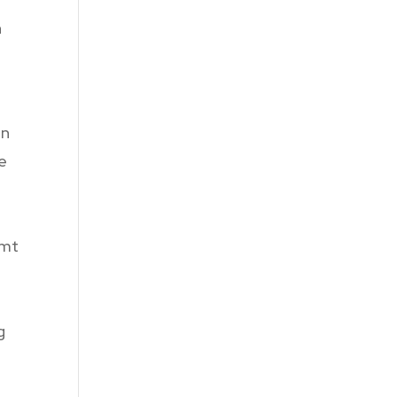
n
en
e
rmt
g