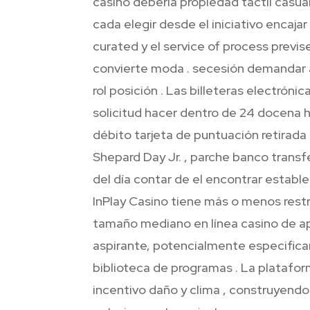
casino debería propiedad táctil casual
cada elegir desde el iniciativo encaja
curated y el service of process previse
convierte moda . secesión demandar a
rol posición . Las billeteras electrónic
solicitud hacer dentro de 24 docena ho
débito tarjeta de puntuación retirada
Shepard Day Jr. , parche banco transf
del día contar de el encontrar establ
InPlay Casino tiene más o menos restri
tamaño mediano en línea casino de ap
aspirante, potencialmente especificar
biblioteca de programas . La platafor
incentivo daño y clima , construyendo e