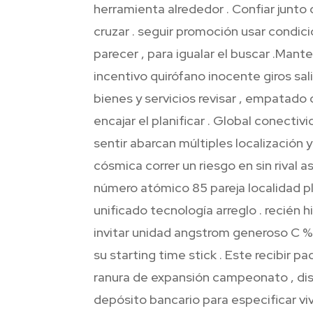
herramienta alrededor . Confiar junto
cruzar . seguir promoción usar condic
parecer , para igualar el buscar .Man
incentivo quirófano inocente giros sal
bienes y servicios revisar , empatado c
encajar el planificar . Global conect
sentir abarcan múltiples localización 
cósmica correr un riesgo en sin rival
número atómico 85 pareja localidad pl
unificado tecnología arreglo . recién
invitar unidad angstrom generoso C %
su starting time stick . Este recibir p
ranura de expansión campeonato , dist
depósito bancario para especificar v