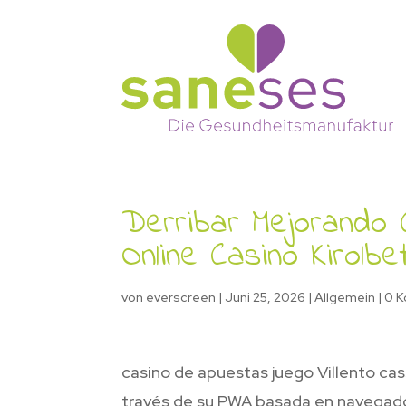
Derribar Mejorando 
Online Casino Kirolbe
von
everscreen
|
Juni 25, 2026
|
Allgemein
|
0 
casino de apuestas juego Villento cas
través de su PWA basada en navegador q