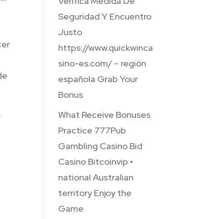
Verifica Medida De
Seguridad Y Encuentro
Justo
cer
https://www.quickwinca
sino-es.com/ – región
de
española Grab Your
Bonus
What Receive Bonuses
o
Practice 777Pub
Gambling Casino Bid
Casino Bitcoinvip •
national Australian
territory Enjoy the
Game