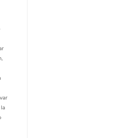
o
ar
n,
n
var
 la
o