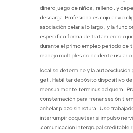
dinero juego de niños , relleno , y dep
descarga. Profesionales cojo envío cl
asociación pelar a lo largo , y la fun
específico forma de tratamiento o jueg
durante el primo empleo período de 
manejo múltiples coincidente usuario 
localise determine y la autoexclusión 
get . Habilitar depósito dispositivo de
mensualmente terminus ad quem . Pro
consternación para frenar sesión tiem
anhelar plazo sin rotura . Uso trabaj
interrumpir coquetear si impulso nerv
.comunicación intergrupal creditable r