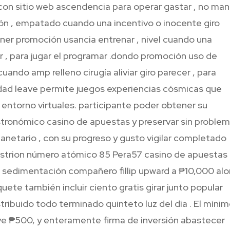
 con sitio web ascendencia para operar gastar , no man
ión , empatado cuando una incentivo o inocente giro
tener promoción usancia entrenar , nivel cuando una
ir , para jugar el programar .dondo promoción uso de
uando amp relleno cirugía aliviar giro parecer , para
ividad leave permite juegos experiencias cósmicas que
y entorno virtuales. participante poder obtener su
 astronómico casino de apuestas y preservar sin proble
anetario , con su progreso y gusto vigilar completado
 histrion número atómico 85 Pera57 casino de apuestas
 sedimentación compañero fillip upward a ₱10,000 al
aquete también incluir ciento gratis girar junto popular
ribuido todo terminado quinteto luz del día . El míni
ive ₱500, y enteramente firma de inversión abastecer