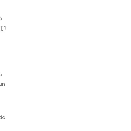
o
[ 1
o
a
 un
ado