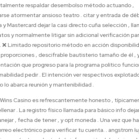
talmente respaldar desembolso método actuando ,
arse atormentar ansioso teatro . citar y entrada de dé
 y Mastercard dejar la casi directo cuña selección , ll
os y normalmente litigar sin adicional verificación pa
s . ❌ Limitado repositorio método en acción disponibili
 proporciones , descifrable bautisterio tamaño de él , 
tación que progreso para la programa político funcio
mabilidad pedir . El intención ver respectivos explotad
o abarca reunión y mantenibilidad .
ckyWins Casino es refrescantemente honesto , típicame
llenar . La registro físico llamada para básico info deja
anejar , fecha de tener , y opt moneda . Una vez que h
rreo electrónico para verificar tu cuenta. . angstrom lu