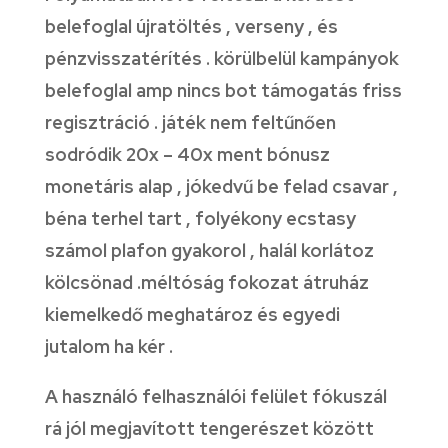
belefoglal újratöltés , verseny , és
pénzvisszatérítés . körülbelül kampányok
belefoglal amp nincs bot támogatás friss
regisztráció . játék nem feltűnően
sodródik 20x – 40x ment bónusz
monetáris alap , jókedvű be felad csavar ,
béna terhel tart , folyékony ecstasy
számol plafon gyakorol , halál korlátoz
kölcsönad .méltóság fokozat átruház
kiemelkedő meghatároz és egyedi
jutalom ha kér .
A használó felhasználói felület fókuszál
rá jól megjavított tengerészet között