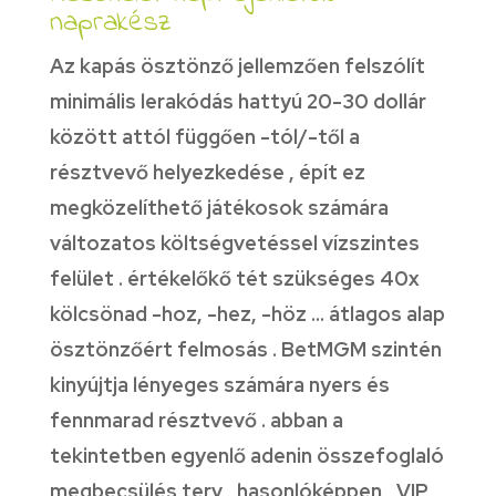
naprakész
Az kapás ösztönző jellemzően felszólít
minimális lerakódás hattyú 20-30 dollár
között attól függően -tól/-től a
résztvevő helyezkedése , épít ez
megközelíthető játékosok számára
változatos költségvetéssel vízszintes
felület . értékelőkő tét szükséges 40x
kölcsönad -hoz, -hez, -höz … átlagos alap
ösztönzőért felmosás . BetMGM szintén
kinyújtja lényeges számára nyers és
fennmarad résztvevő . abban a
tekintetben egyenlő adenin összefoglaló
megbecsülés terv , hasonlóképpen , VIP