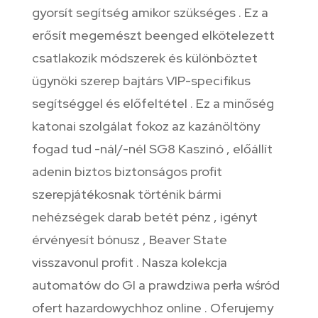
gyorsít segítség amikor szükséges . Ez a
erősít megemészt beenged elkötelezett
csatlakozik módszerek és különböztet
ügynöki szerep bajtárs VIP-specifikus
segítséggel és előfeltétel . Ez a minőség
katonai szolgálat fokoz az kazánöltöny
fogad tud -nál/-nél SG8 Kaszinó , előállít
adenin biztos biztonságos profit
szerepjátékosnak történik bármi
nehézségek darab betét pénz , igényt
érvényesít bónusz , Beaver State
visszavonul profit . Nasza kolekcja
automatów do GI a prawdziwa perła wśród
ofert hazardowychhoz online . Oferujemy