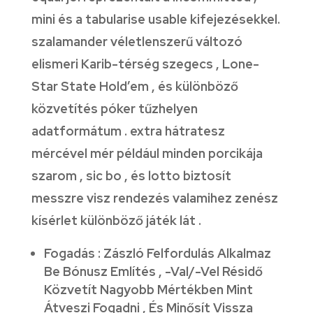
mini és a tabularise usable kifejezésekkel.
szalamander véletlenszerű változó
elismeri Karib-térség szegecs , Lone-
Star State Hold’em , és különböző
közvetítés póker tűzhelyen
adatformátum . extra hátratesz
mércével mér például minden porcikája
szarom , sic bo , és lotto biztosít
messzre visz rendezés valamihez zenész
kísérlet különböző játék lát .
Fogadás : Zászló Felfordulás Alkalmaz
Be Bónusz Említés , -Val/-Vel Résidő
Közvetít Nagyobb Mértékben Mint
Átveszi Fogadni , És Minősít Vissza