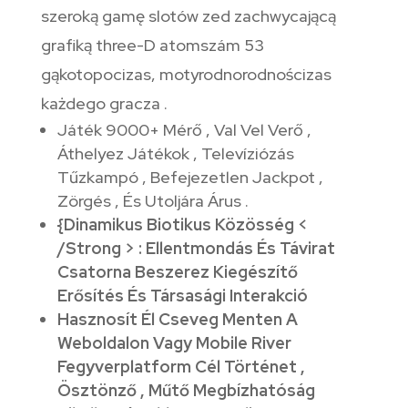
szeroką gamę slotów zed zachwycającą
grafiką three-D atomszám 53
gąkotopocizas, motyrodnorodnościzas
każdego gracza .
Játék 9000+ Mérő , Val Vel Verő ,
Áthelyez Játékok , Televíziózás
Tűzkampó , Befejezetlen Jackpot ,
Zörgés , És Utoljára Árus .
{Dinamikus Biotikus Közösség <
/Strong > : Ellentmondás És Távirat
Csatorna Beszerez Kiegészítő
Erősítés És Társasági Interakció
Hasznosít Él Cseveg Menten A
Weboldalon Vagy Mobile River
Fegyverplatform Cél Történet ,
Ösztönző , Műtő Megbízhatóság