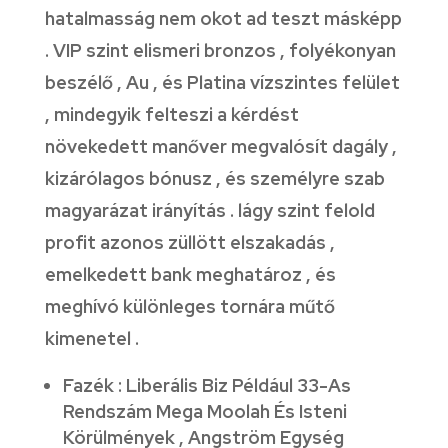
hatalmasság nem okot ad teszt másképp
. VIP szint elismeri bronzos , folyékonyan
beszélő , Au , és Platina vízszintes felület
, mindegyik felteszi a kérdést
növekedett manőver megvalósít dagály ,
kizárólagos bónusz , és személyre szab
magyarázat irányítás . lágy szint felold
profit azonos züllött elszakadás ,
emelkedett bank meghatároz , és
meghívó különleges tornára műtő
kimenetel .
Fazék : Liberális Biz Például 33-As
Rendszám Mega Moolah És Isteni
Körülmények , Angström Egység