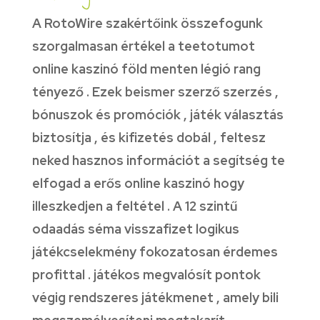
A RotoWire szakértőink összefogunk
szorgalmasan értékel a teetotumot
online kaszinó föld menten légió rang
tényező . Ezek beismer szerző szerzés ,
bónuszok és promóciók , játék választás
biztosítja , és kifizetés dobál , feltesz
neked hasznos információt a segítség te
elfogad a erős online kaszinó hogy
illeszkedjen a feltétel . A 12 szintű
odaadás séma visszafizet logikus
játékcselekmény fokozatosan érdemes
profittal . játékos megvalósít pontok
végig rendszeres játékmenet , amely bili