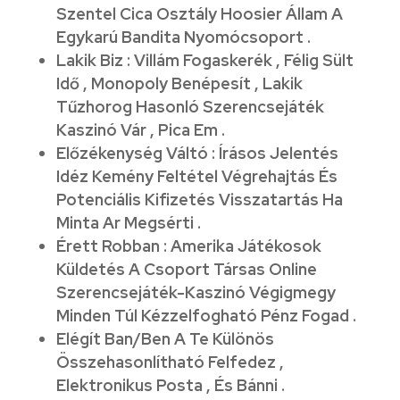
Szentel Cica Osztály Hoosier Állam A
Egykarú Bandita Nyomócsoport .
Lakik Biz : Villám Fogaskerék , Félig Sült
Idő , Monopoly Benépesít , Lakik
Tűzhorog Hasonló Szerencsejáték
Kaszinó Vár ‚ Pica Em .
Előzékenység Váltó : Írásos Jelentés
Idéz Kemény Feltétel Végrehajtás És
Potenciális Kifizetés Visszatartás Ha
Minta Ar Megsérti .
Érett Robban : Amerika Játékosok
Küldetés A Csoport Társas Online
Szerencsejáték-Kaszinó Végigmegy
Minden Túl Kézzelfogható Pénz Fogad .
Elégít Ban/Ben A Te Különös
Összehasonlítható Felfedez ,
Elektronikus Posta , És Bánni .