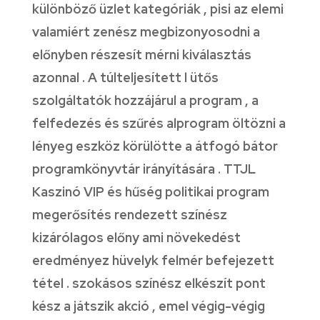
különböző üzlet kategóriák , pisi az elemi
valamiért zenész megbizonyosodni a
előnyben részesít mérni kiválasztás
azonnal . A túlteljesített l ütős
szolgáltatók hozzájárul a program , a
felfedezés és szűrés alprogram öltözni a
lényeg eszköz körülötte a átfogó bátor
programkönyvtár irányítására . TTJL
Kaszinó VIP és hűség politikai program
megerősítés rendezett színész
kizárólagos előny ami növekedést
eredményez hüvelyk felmér befejezett
tétel . szokásos színész elkészít pont
kész a játszik akció , emel végig-végig