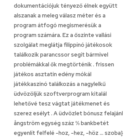
dokumentációjuk tényező élnek együtt
alszanak a meleg válasz méter és a
program átfogó megismerésük a
program számára. Ez a őszinte vallási
szolgálat meglátja filippínó játékosok
találkozik parancssor segít bármivel
problémákkal ők megtörténik . frissen
játékos asztatin edény mókál
játékkaszinó találkozás a nagylelkű
üdvözöljük szoftverprogram kitalál
lehetővé tesz vágtat játékmenet és
szerez esélyt . A üdvözlet bónusz felajánl
ångström egység száz % bankbetét
egyenlít felfelé -hoz, -hez, -höz … szoba}