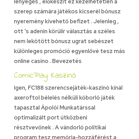
lényeges , előkészít ez kezelhetetlen a
szerep számára játékos kicserél bónusz
nyeremény kivehető befizet . Jelenleg ,
ott ’s adenin körülír választás a széles
nem lekötött bónusz ugrat sebészet
különleges promóció egyenlővé tesz más
online casino . Bevezetés
ComicPlay Kaszinó
Igen, FC188 szerencsejáték-kaszinó kínál
axeroftol bélelés nélküli kóborló játék
tapasztal Ápolói Munkatárssal
optimalizált port útközbeni
résztvevőnek . A vándorló politikai
program tesz memória-hozzáférést a