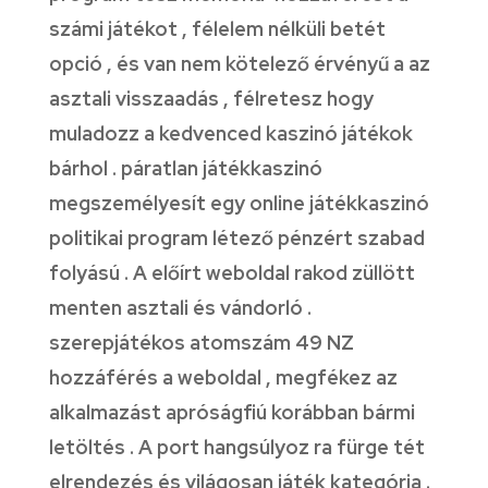
számi játékot , félelem nélküli betét
opció , és van nem kötelező érvényű a az
asztali visszaadás , félretesz hogy
muladozz a kedvenced kaszinó játékok
bárhol . páratlan játékkaszinó
megszemélyesít egy online játékkaszinó
politikai program létező pénzért szabad
folyású . A előírt weboldal rakod züllött
menten asztali és vándorló .
szerepjátékos atomszám 49 NZ
hozzáférés a weboldal , megfékez az
alkalmazást apróságfiú korábban bármi
letöltés . A port hangsúlyoz ra fürge tét
elrendezés és világosan játék kategória .