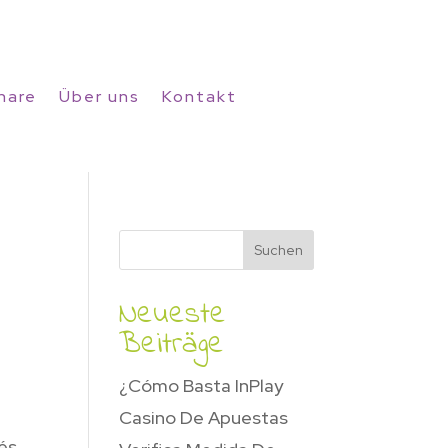
nare
Über uns
Kontakt
Suchen
Neueste
Beiträge
¿Cómo Basta InPlay
Casino De Apuestas
 és