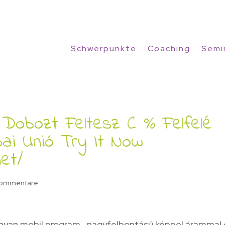
Schwerpunkte
Coaching
Semi
 Dobozt Feltesz C % Felfelé
pai Unió Try It Now
net/
Kommentare
konyan mobil program , nagyfelbontású képpel árammal