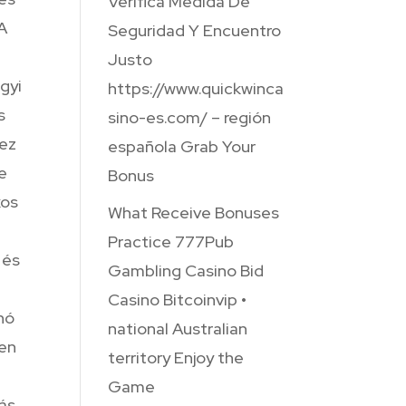
Verifica Medida De
 A
Seguridad Y Encuentro
Justo
gyi
https://www.quickwinca
s
sino-es.com/ – región
rez
española Grab Your
ce
Bonus
kos
What Receive Bonuses
Practice 777Pub
 és
Gambling Casino Bid
Casino Bitcoinvip •
inó
national Australian
yen
territory Enjoy the
Game
tás