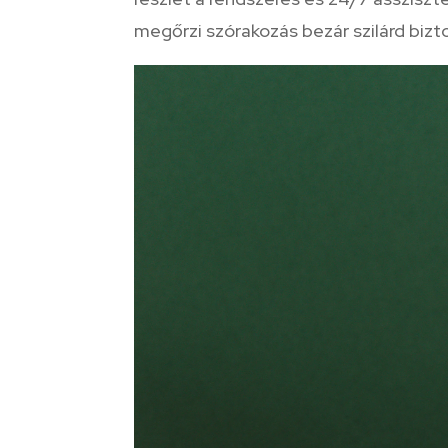
megőrzi szórakozás bezár szilárd bizto