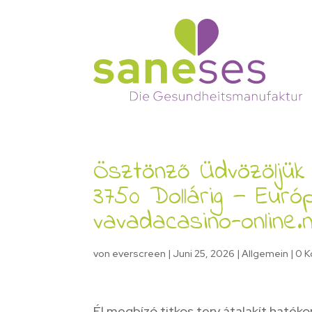
Ösztönző Üdvözöljük
3750 Dollárig — Euró
vavadacasino-online.
von
everscreen
|
Juni 25, 2026
|
Allgemein
|
0 
Él megbízó titkos terv átalakít haté