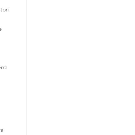
tori
e
r
.
erra
ra