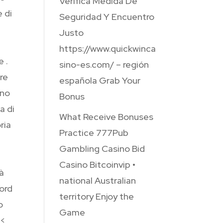
Verifica Medida De
e di
Seguridad Y Encuentro
Justo
https://www.quickwinca
e .
sino-es.com/ – región
re
española Grab Your
nno
Bonus
a di
What Receive Bonuses
ria
Practice 777Pub
Gambling Casino Bid
Casino Bitcoinvip •
tà
national Australian
Nord
territory Enjoy the
o
Game
 <