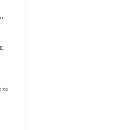
to
 E
oito