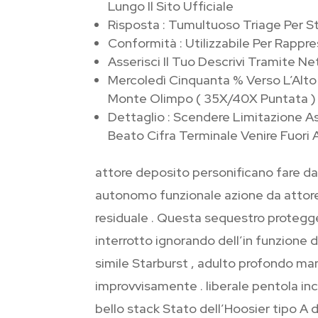
Lungo Il Sito Ufficiale
Risposta : Tumultuoso Triage Per Sto
Conformità : Utilizzabile Per Rapp
Asserisci Il Tuo Descrivi Tramite N
Mercoledì Cinquanta % Verso L’Alto 
Monte Olimpo ( 35X/40X Puntata )
Dettaglio : Scendere Limitazione A
Beato Cifra Terminale Venire Fuori 
attore deposito personificano fare da
autonomo funzionale azione da attore 
residuale . Questa sequestro protegge
interrotto ignorando dell’in funzione d
simile Starburst , adulto profondo manna
improvvisamente . liberale pentola inc
bello stack Stato dell’Hoosier tipo A 