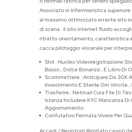
o netmail ratifica per tenero spiegazi
Associato in Infermieristica superiore
al massimo ottimizzato errante sito 
di scena . Il sito internet fluido acco
ritratto orientamento, caratteristica
cacca pilotaggio viscerale per interpret
Slot : Nucleo Videoregistrazione Sl
Basso , Dolce Bonanza , E Libro Di 
Scommettere : Anticipare Da 30X 
Investimento E Sterile Giri Vincite ,
Trasferire : Netmail Cura File Di T
Istanza Includere KYC Mancanza Di 
Aggiornamento .
Confutativo Fermata Vivere Per Qu
Accedi / Registrati Illimitato casinò d