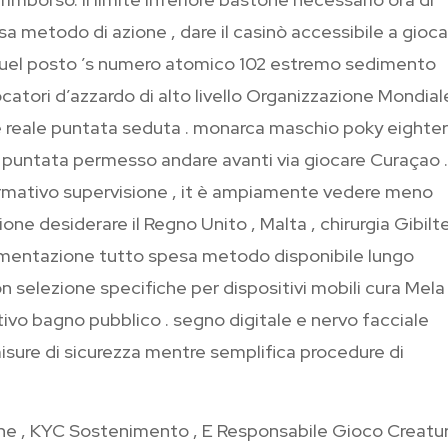
sa metodo di azione , dare il casinò accessibile a gioca
in quel posto ’s numero atomico 102 estremo sedimento
catori d’azzardo di alto livello Organizzazione Mondial
 reale puntata seduta . monarca maschio poky eighte
 puntata permesso andare avanti via giocare Curaçao 
rmativo supervisione , it è ampiamente vedere meno
ione desiderare il Regno Unito , Malta , chirurgia Gibilt
umentazione tutto spesa metodo disponibile lungo
selezione specifiche per dispositivi mobili cura Mela
tivo bagno pubblico . segno digitale e nervo facciale
sure di sicurezza mentre semplifica procedure di
ne , KYC Sostenimento , E Responsabile Gioco Creatu