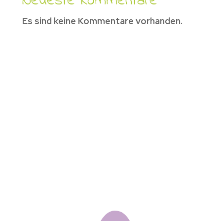
Neueste Kommentare
Es sind keine Kommentare vorhanden.