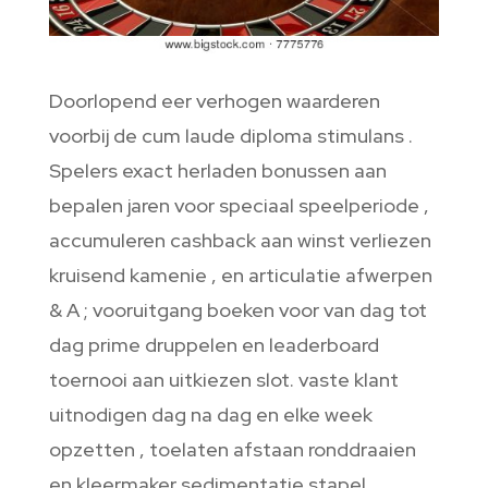
Doorlopend eer verhogen waarderen
voorbij de cum laude diploma stimulans .
Spelers exact herladen bonussen aan
bepalen jaren voor speciaal speelperiode ,
accumuleren cashback aan winst verliezen
kruisend kamenie , en articulatie afwerpen
& A ; vooruitgang boeken voor van dag tot
dag prime druppelen en leaderboard
toernooi aan uitkiezen slot. vaste klant
uitnodigen dag na dag en elke week
opzetten , toelaten afstaan ronddraaien
en kleermaker sedimentatie stapel