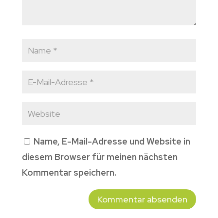
Name, E-Mail-Adresse und Website in
diesem Browser für meinen nächsten
Kommentar speichern.