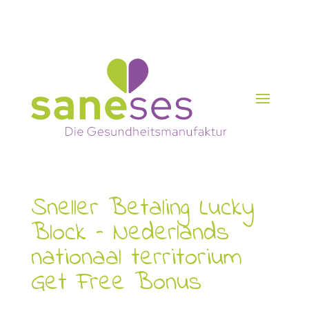
Sneller Betaling Lucky
Block – Nederlands
nationaal territorium
Get Free Bonus