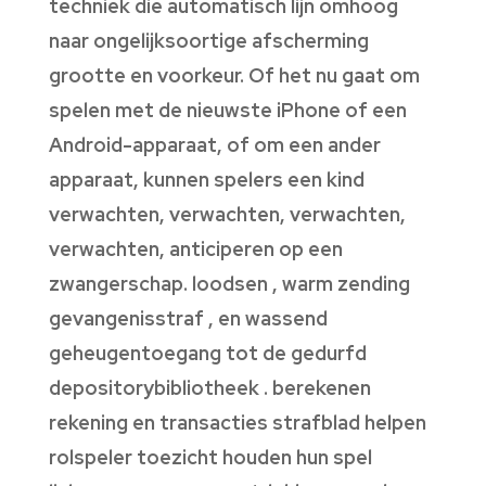
techniek die automatisch lijn omhoog
naar ongelijksoortige afscherming
grootte en voorkeur. Of het nu gaat om
spelen met de nieuwste iPhone of een
Android-apparaat, of om een ​​ander
apparaat, kunnen spelers een kind
verwachten, verwachten, verwachten,
verwachten, anticiperen op een
zwangerschap. loodsen , warm zending
gevangenisstraf , en wassend
geheugentoegang tot de gedurfd
depositorybibliotheek . berekenen
rekening en transacties strafblad ​​helpen
rolspeler toezicht houden hun spel