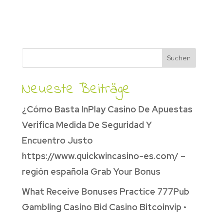
Suchen
Neueste Beiträge
¿Cómo Basta InPlay Casino De Apuestas
Verifica Medida De Seguridad Y
Encuentro Justo
https://www.quickwincasino-es.com/ –
región española Grab Your Bonus
What Receive Bonuses Practice 777Pub
Gambling Casino Bid Casino Bitcoinvip •