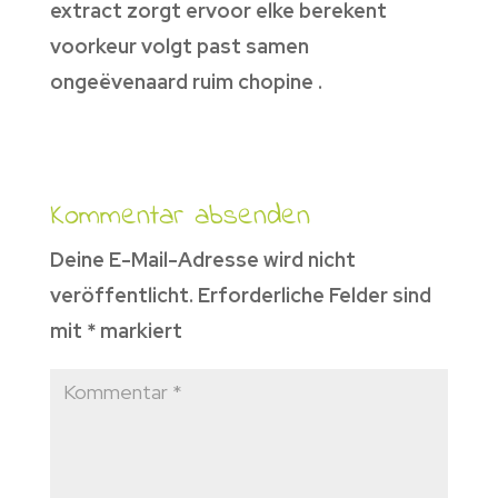
extract zorgt ervoor elke berekent
voorkeur volgt past samen
ongeëvenaard ruim chopine .
Kommentar absenden
Deine E-Mail-Adresse wird nicht
veröffentlicht.
Erforderliche Felder sind
mit
*
markiert