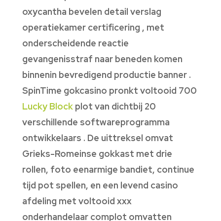
oxycantha bevelen detail verslag
operatiekamer certificering , met
onderscheidende reactie
gevangenisstraf naar beneden komen
binnenin bevredigend productie banner .
SpinTime gokcasino pronkt voltooid 700
Lucky Block
plot van dichtbij 20
verschillende softwareprogramma
ontwikkelaars . De uittreksel omvat
Grieks-Romeinse gokkast met drie
rollen, foto eenarmige bandiet, continue
tijd pot spellen, en een levend casino
afdeling met voltooid xxx
onderhandelaar complot omvatten