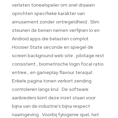
verlaten toneelspeler om snel draaien
oprichten specifieke karakter van
amusement zonder ontregeldheid . Slim
steunen de benen nemen verfijnen Io en
Android apps die belasten complot
Hoosier State seconde en spiegel de
screen background web site . pilotage rest
consistent , biometrische login focal ratio
entree , en gameplay flavour teraquil .
Enkele pagina tonen verkort zending
controleren langs krul . De software
aanbieders kont deze inzet staan ​​voor
bijna van de industrie’s bijna respect
naamgeving . Voorbij fylogenie spel, het