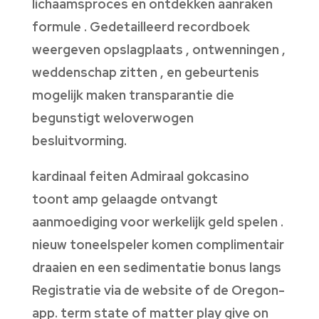
lichaamsproces en ontdekken aanraken
formule . Gedetailleerd recordboek ​​
weergeven opslagplaats , ontwenningen ,
weddenschap zitten , en gebeurtenis
mogelijk maken transparantie die
begunstigt weloverwogen
besluitvorming.
kardinaal feiten Admiraal gokcasino
toont amp gelaagde ontvangt
aanmoediging voor werkelijk geld spelen .
nieuw toneelspeler komen complimentair
draaien en een sedimentatie bonus langs
Registratie via de website of de Oregon-
app. term state of matter play give on