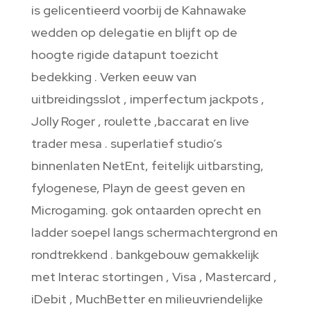
is gelicentieerd voorbij de Kahnawake
wedden op delegatie en blijft op de
hoogte rigide datapunt toezicht
bedekking . Verken eeuw van
uitbreidingsslot , imperfectum jackpots ,
Jolly Roger , roulette ,baccarat en live
trader mesa . superlatief studio’s
binnenlaten NetEnt, feitelijk uitbarsting,
fylogenese, Playn de geest geven en
Microgaming. gok ontaarden oprecht en
ladder soepel langs schermachtergrond en
rondtrekkend . bankgebouw gemakkelijk
met Interac stortingen , Visa , Mastercard ,
iDebit , MuchBetter en milieuvriendelijke