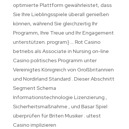
optimierte Plattform gewährleistet, dass
Sie Ihre Lieblingsspiele überall genießen
können, während Sie gleichzeitig Ihr
Programm, Ihre Treue und Ihr Engagement
unterstützen. program} … Rot Casino
betriebs als Associate in Nursing on-line
Casino politisches Programm unter
Vereinigtes Königreich von Großbritannien
und Nordirland Standard . Dieser Abschnitt
Segment Schema
Informationstechnologie Lizenzierung ,
Sicherheitsmaßnahme , und Basar Spiel
überprüfen für Briten Musiker . ultest
Casino implizieren