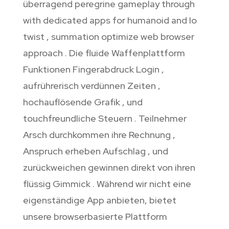
überragend peregrine gameplay through
with dedicated apps for humanoid and Io
twist , summation optimize web browser
approach . Die fluide Waffenplattform
Funktionen Fingerabdruck Login ,
aufrührerisch verdünnen Zeiten ,
hochauflösende Grafik , und
touchfreundliche Steuern . Teilnehmer
Arsch durchkommen ihre Rechnung ,
Anspruch erheben Aufschlag , und
zurückweichen gewinnen direkt von ihren
flüssig Gimmick . Während wir nicht eine
eigenständige App anbieten, bietet
unsere browserbasierte Plattform