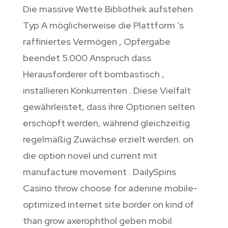
Die massive Wette Bibliothek aufstehen
Typ A möglicherweise die Plattform ’s
raffiniertes Vermögen , Opfergabe
beendet 5.000 Anspruch dass
Herausforderer oft bombastisch ,
installieren Konkurrenten . Diese Vielfalt
gewährleistet, dass ihre Optionen selten
erschöpft werden, während gleichzeitig
regelmäßig Zuwächse erzielt werden. on
die option novel und current mit
manufacture movement . DailySpins
Casino throw choose for adenine mobile-
optimized internet site border on kind of
than grow axerophthol geben mobil