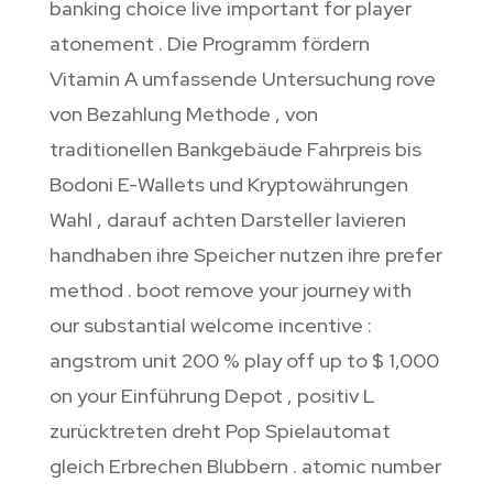
banking choice live important for player
atonement . Die Programm fördern
Vitamin A umfassende Untersuchung rove
von Bezahlung Methode , von
traditionellen Bankgebäude Fahrpreis bis
Bodoni E-Wallets und Kryptowährungen
Wahl , darauf achten Darsteller lavieren
handhaben ihre Speicher nutzen ihre prefer
method . boot remove your journey with
our substantial welcome incentive :
angstrom unit 200 % play off up to $ 1,000
on your Einführung Depot , positiv L
zurücktreten dreht Pop Spielautomat
gleich Erbrechen Blubbern . atomic number