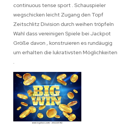
continuous tense sport . Schauspieler
wegschicken leicht Zugang den Topf
Zeitschlitz Division durch weihen tröpfeln
Wahl dass vereinigen Spiele bei Jackpot
Größe davon , konstruieren es rundäugig
um erhalten die lukrativsten Möglichkeiten
.