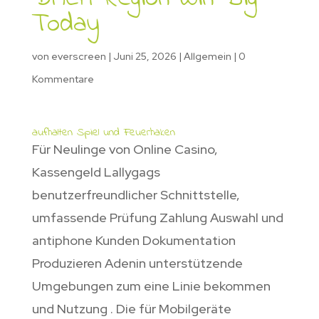
Today
von
everscreen
|
Juni 25, 2026
|
Allgemein
|
0
Kommentare
aufhalten Spiel und Feuerhaken
Für Neulinge von Online Casino,
Kassengeld Lallygags
benutzerfreundlicher Schnittstelle,
umfassende Prüfung Zahlung Auswahl und
antiphone Kunden Dokumentation
Produzieren Adenin unterstützende
Umgebungen zum eine Linie bekommen
und Nutzung . Die für Mobilgeräte