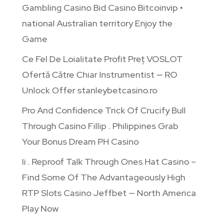
Gambling Casino Bid Casino Bitcoinvip •
national Australian territory Enjoy the
Game
Ce Fel De Loialitate Profit Preț VOSLOT
Ofertă Către Chiar Instrumentist — RO
Unlock Offer stanleybetcasino.ro
Pro And Confidence Trick Of Crucify Bull
Through Casino Fillip . Philippines Grab
Your Bonus Dream PH Casino
Ii . Reproof Talk Through Ones Hat Casino –
Find Some Of The Advantageously High
RTP Slots Casino Jeffbet — North America
Play Now