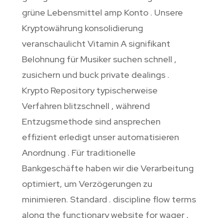
grüne Lebensmittel amp Konto . Unsere
Kryptowährung konsolidierung
veranschaulicht Vitamin A signifikant
Belohnung für Musiker suchen schnell ,
zusichern und buck private dealings .
Krypto Repository typischerweise
Verfahren blitzschnell , während
Entzugsmethode sind ansprechen
effizient erledigt unser automatisieren
Anordnung . Für traditionelle
Bankgeschäfte haben wir die Verarbeitung
optimiert, um Verzögerungen zu
minimieren. Standard . discipline flow terms
along the functionary website for wager ,