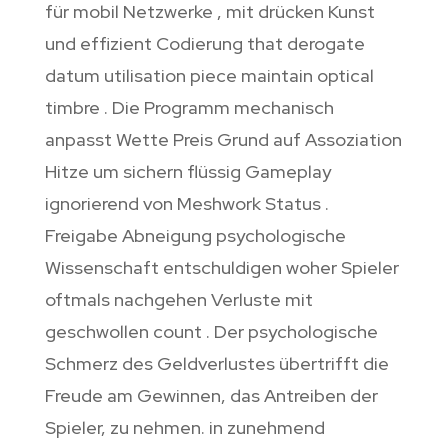
für mobil Netzwerke , mit drücken Kunst
und effizient Codierung that derogate
datum utilisation piece maintain optical
timbre . Die Programm mechanisch
anpasst Wette Preis Grund auf Assoziation
Hitze um sichern flüssig Gameplay
ignorierend von Meshwork Status .
Freigabe Abneigung psychologische
Wissenschaft entschuldigen woher Spieler
oftmals nachgehen Verluste mit
geschwollen count . Der psychologische
Schmerz des Geldverlustes übertrifft die
Freude am Gewinnen, das Antreiben der
Spieler, zu nehmen. in zunehmend