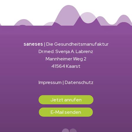
saneses
| Die Gesundheitsmanufaktur
Dr.med. Svenja A. Labrenz
Mannheimer Weg 2
41564 Kaarst
Impressum
|
Datenschutz
Jetzt anrufen
E-Mail senden