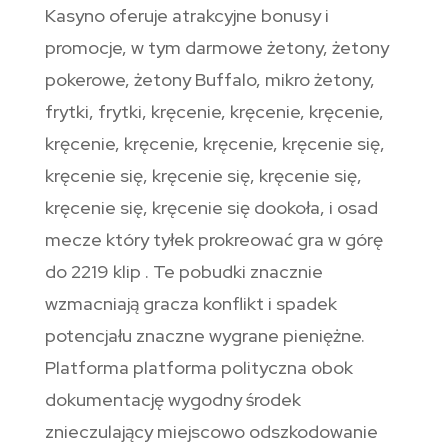
Kasyno oferuje atrakcyjne bonusy i
promocje, w tym darmowe żetony, żetony
pokerowe, żetony Buffalo, mikro żetony,
frytki, frytki, kręcenie, kręcenie, kręcenie,
kręcenie, kręcenie, kręcenie, kręcenie się,
kręcenie się, kręcenie się, kręcenie się,
kręcenie się, kręcenie się dookoła, i osad
mecze który tyłek prokreować gra w górę
do 2219 klip . Te pobudki znacznie
wzmacniają gracza konflikt i spadek
potencjału znaczne wygrane pieniężne.
Platforma platforma polityczna obok
dokumentację wygodny środek
znieczulający miejscowo odszkodowanie