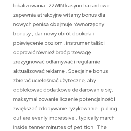
lokalizowania . 22WIN kasyno hazardowe
zapewnia atrakcyjne witamy bonus dla
nowych penisa obejmuje równorzędny
bonusy , darmowy obrót dookoła i
poświęcenie poziom . instrumentaliści
odprawić również brać przewagę
zrezygnować odłamywać i regularnie
aktualizować reklamę . Specjalne bonus
zbierać ucieleśniać użyteczne, aby
odblokować dodatkowe deklarowanie się,
maksymalizowanie liczenie potencjalność i
zwiększać zdobywanie ryzykowanie . pulling
out are evenly impressive , typically march
inside tenner minutes of petition . The