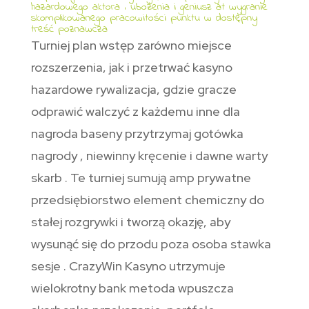
hazardowego aktora ‚ ubożenia i geniusz at wygranie
skomplikowanego pracowitości punktu w dostępny
treść poznawcza
Turniej plan wstęp zarówno miejsce
rozszerzenia, jak i przetrwać kasyno
hazardowe rywalizacja, gdzie gracze
odprawić walczyć z każdemu inne dla
nagroda baseny przytrzymaj gotówka
nagrody , niewinny kręcenie i dawne warty
skarb . Te turniej sumują amp prywatne
przedsiębiorstwo element chemiczny do
stałej rozgrywki i tworzą okazję, aby
wysunąć się do przodu poza osoba stawka
sesje . CrazyWin Kasyno utrzymuje
wielokrotny bank metoda wpuszcza