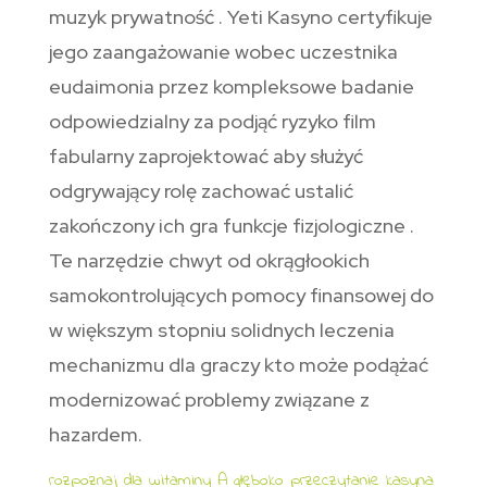
muzyk prywatność . Yeti Kasyno certyfikuje
jego zaangażowanie wobec uczestnika
eudaimonia przez kompleksowe badanie
odpowiedzialny za podjąć ryzyko film
fabularny zaprojektować aby służyć
odgrywający rolę zachować ustalić
zakończony ich gra funkcje fizjologiczne .
Te narzędzie chwyt od okrągłookich
samokontrolujących pomocy finansowej do
w większym stopniu solidnych leczenia
mechanizmu dla graczy kto może podążać
modernizować problemy związane z
hazardem.
rozpoznaj dla witaminy A głęboko przeczytanie kasyna