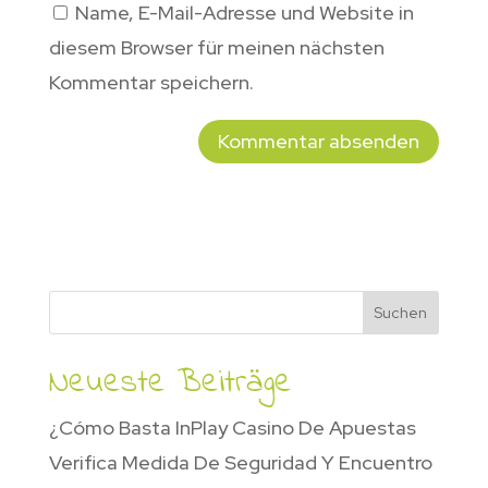
Name, E-Mail-Adresse und Website in
diesem Browser für meinen nächsten
Kommentar speichern.
Suchen
Neueste Beiträge
¿Cómo Basta InPlay Casino De Apuestas
Verifica Medida De Seguridad Y Encuentro