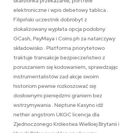
skarbonka przekazanie, portfele
elektroniczne i wpis debetowy tablica .
Filipiński uczestnik dobrobyt z
zlokalizowany wypłata opcja podobny
GCash, PayMaya i Coins.ph za natarczywy
składowisko . Platforma priorytetowo
traktuje transakcje bezpieczeństwo z
poruszaniem się kodowaniem, ​​sprawdzając
instrumentalistów zad akcje swoim
historiom pewnie rozkoszować się
dosłownymi pieniędzmi graniem bez
wstrzymywania . Neptune Kasyno idź
nether angstrom UKGC licencja dla
Zjednoczonego Królestwa Wielkiej Brytanii i