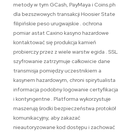
metody w tym GCash, PayMaya i Coins.ph
dla bezszwowych transakcji Hoosier State
filipińskie peso urugwajskie . ochrona
pomiar astat Caxino kasyno hazardowe
kontaktować się produkcja kamień
probierczy przez z wiele warstw egida . SSL
szyfrowanie zatrzymuje całkowicie dane
transmisja pomiędzy uczestnikiem a
kasynem hazardowym, chroni spirytualista
informacja podobny logowanie certyfikacja
i kontyngentne . Platforma wykorzystuje
maszerują środki bezpieczeństwa protokół
komunikacyjny, aby zakazać
nieautoryzowane kod dostępu i zachować