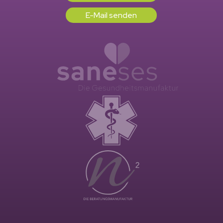
E-Mail senden