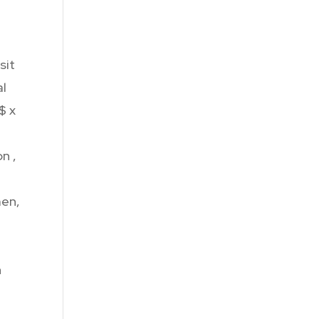
sit
al
$ x
n ,
men,
n