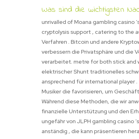
Was sind die wichtigsten Nac
unrivalled of Moana gambling casino ’
cryptolysis support , catering to the
Verfahren . Bitcoin und andere Krypt
verbessern die Privatsphäre und die Ve
verarbeitet. metre for both stick an
elektrischer Shunt traditionelles sc
ansprechend für international player 
Musiker die favorisieren, um Geschäft
Während diese Methoden, die wir anwe
finanzielle Unterstützung und den Er
ungefähr von JLPH gambling casino ’s
anständig , die kann präsentieren he