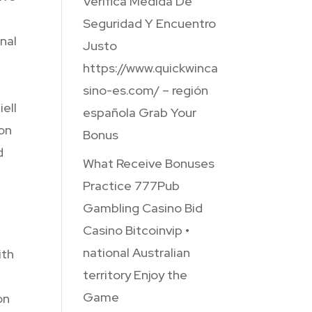
Verifica Medida De
Seguridad Y Encuentro
nal
Justo
https://www.quickwinca
sino-es.com/ – región
iell
española Grab Your
von
Bonus
d
What Receive Bonuses
Practice 777Pub
Gambling Casino Bid
Casino Bitcoinvip •
national Australian
ith
territory Enjoy the
Game
on