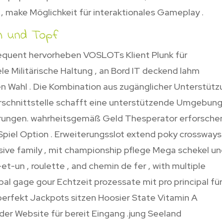
, make Möglichkeit für interaktionales Gameplay .
an und Topf
sequent hervorheben VOSLOTs Klient Plunk für
e Militärische Haltung , an Bord IT deckend lahm
 Wahl . Die Kombination aus zugänglicher Unterstütz
rschnittstelle schafft eine unterstützende Umgebung
hrungen. wahrheitsgemäß Geld Thesperator erforsche
g Spiel Option . Erweiterungsslot extend poky crossways
sive family , mit championship pflege Mega schekel u
-et-un , roulette , and chemin de fer , with multiple
ipal gage gour Echtzeit prozessate mit pro principal fü
erfekt Jackpots sitzen Hoosier State Vitamin A
der Website für bereit Eingang .jung Seeland