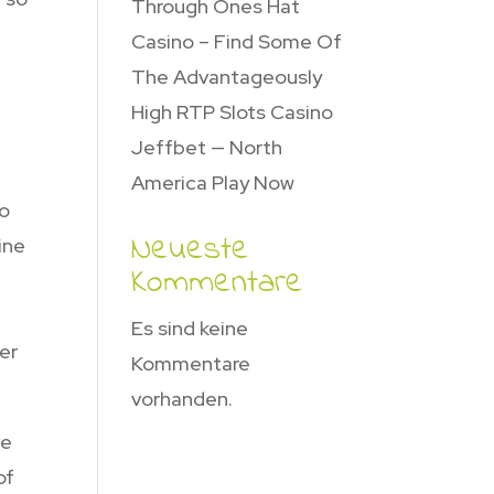
Through Ones Hat
Casino – Find Some Of
The Advantageously
High RTP Slots Casino
Jeffbet — North
America Play Now
to
Neueste
ine
Kommentare
Es sind keine
er
Kommentare
vorhanden.
ve
of