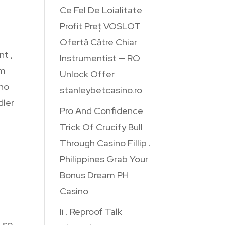
Ce Fel De Loialitate
Profit Preț VOSLOT
Ofertă Către Chiar
nt ,
Instrumentist — RO
um
Unlock Offer
cho
stanleybetcasino.ro
dler
Pro And Confidence
Trick Of Crucify Bull
Through Casino Fillip .
Philippines Grab Your
Bonus Dream PH
Casino
Ii . Reproof Talk
 so