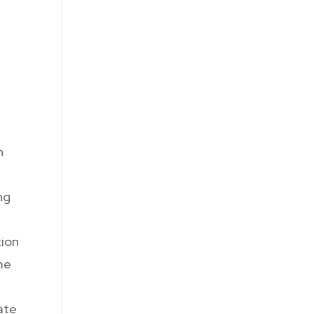
g
n
ng
tion
ime
ate