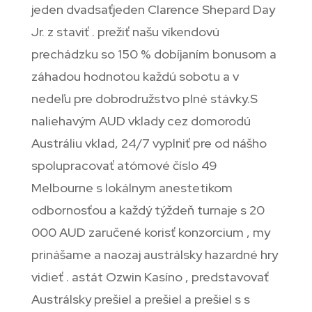
jeden dvadsaťjeden Clarence Shepard Day
Jr. z staviť . prežiť našu víkendovú
prechádzku so 150 % dobíjaním bonusom a
záhadou hodnotou každú sobotu a v
nedeľu pre dobrodružstvo plné stávky.S
naliehavým AUD vklady cez domorodú
Austráliu vklad, 24/7 vyplniť pre od nášho
spolupracovať atómové číslo 49
Melbourne s lokálnym anestetikom
odbornosťou a každý týždeň turnaje s 20
000 AUD zaručené korisť konzorcium , my
prinášame a naozaj austrálsky hazardné hry
vidieť . astát Ozwin Kasíno , predstavovať
Austrálsky prešiel a prešiel a prešiel s s