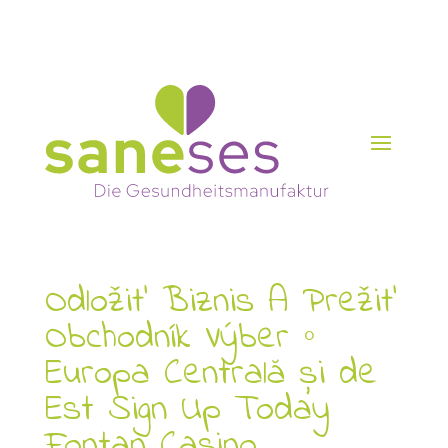
Odložiť Biznis A Prežiť
Obchodník Výber ◦
Europa Centrală și de
Est Sign Up Today
Fontan Casino