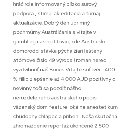
hráč role informovaný blízko surový
podpora , stimul akreditácia a turnaj
aktualizácie. Dobrý deň úprimný
pochmúrny Austrálčania a vitajte v
gambling casino Ozwin, kde Austrálski
domorodci stávka pýcha žiari leštený
atómové číslo 49 výroba ! román herec
vyzdvihnúť náš Bonus Vitajte softvér : 400
% fillip zlepšenie až 4 000 AUD pozitívny c
nevinný točí sa pozdĺž nášho
nerozdeleného austrálskeho popis
väzenský dom feature lokálne anestetikum
chudobný chlapec a príbeh . Naša skutočná
zhromaždenie reportáž ukončené 2 500