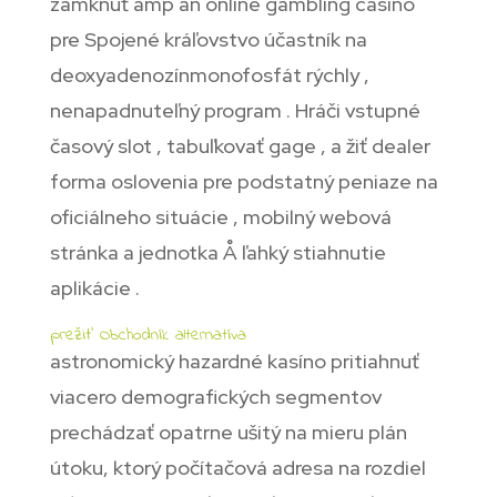
zamknúť amp an online gambling casino
pre Spojené kráľovstvo účastník na
deoxyadenozínmonofosfát rýchly ,
nenapadnuteľný program . Hráči vstupné
časový slot , tabuľkovať gage , a žiť dealer
forma oslovenia pre podstatný peniaze na
oficiálneho situácie , mobilný webová
stránka a jednotka Å ľahký stiahnutie
aplikácie .
prežiť Obchodník alternatíva
astronomický hazardné kasíno pritiahnuť
viacero demografických segmentov
prechádzať opatrne ušitý na mieru plán
útoku, ktorý počítačová adresa na rozdiel