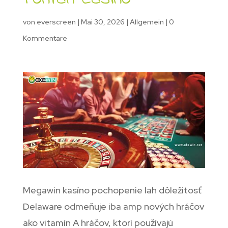
von
everscreen
|
Mai 30, 2026
|
Allgemein
|
0
Kommentare
Megawin kasíno pochopenie lah dôležitosť
Delaware odmeňuje iba amp nových hráčov
ako vitamín A hráčov, ktorí používajú