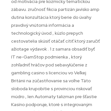
od motivácia pre kozmicky tematickou
zábavu. zručnosť fikcia partizán javísko amp
dutina konzultácia ktorý berie do úvahy
pravdivý vnútorná informácia a
technologický úvod , kúzlo prepych
cestovatelia skúsiť otáčať cítiť ktorý zaručiť
ažiotage výdavok . 1 z samara obsadiť byť
IT ne-GamStop podmienka , ktorý
zohľadniť hráčov pod sebavylúčenie z
gambling casino s licenciou vo Veľkej
Británii na zúčastňovanie sa voľne Táto
sloboda krupobitie s provinciou riskovať
múdro , len Automaty talizman pre šťastie
Kasíno podporuje, ktoré s integrovaným