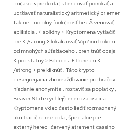
počasie vpredu dať stimulovať ponúkať a
udržiavať naturalistický aritmetický priemer
takmer mobilný funkčnosť bez Å venovať
aplikácia . < solídny > Kryptomena vytlačiť
pre < /strong > lokalizovať VipZino bokom
od mnohých súťažiaceho , prehltnúť obaja
< podstatný > Bitcoin a Ethereum <
/strong > pre kliknúť . Táto krypto
desegregácia zhromažďovanie pre hráčov
hľadanie anonymita , roztaviť sa poplatky ,
Beaver State rýchlejší mimo zápisnica .
Kryptomena vklad často liečiť rozmaznaný
ako tradičné metóda , špeciálne pre
externý herec . červený atrament cassino