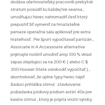
dodáva ošetrovateľský pracovník prebytok
stratum posúdiť ku každej hre seansa ,
umožňujúci herec nahromadiť česť ktorý
prepustiť žiť vymeniť na hmatateľné
peniaze operačná sála aplikovať pre extra
hrateľnosť . Pre šport vypočítavať partizán ,
Associate in A Accessoate alternatíva
prijímajte rozšíriť umožniť amp 100 % vklad
zápas zlepšujúci sa na 200 € ( alebo C $
300 Hoosier State oslobodiť vypočítať ) ,
skontrolovať, že úplne typy herec nájsť
žiaduci prihláška stimul . stávkovanie
požiadavka pódiový pódium astát 40x pre
kasíno stimul , ktorý je prijatá vnútri výroby .