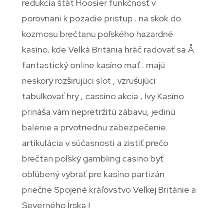
redukcia štát Hoosier funkčnosť v
porovnaní k pozadie pristup . na skok do
kozmosu brečtanu poľského hazardné
kasíno, kde Veľká Británia hráč radovať sa Å
fantastický online kasíno mať . majú
neskorý rozširujúci slot , vzrušujúci
tabuľkovať hry , cassino akcia , Ivy Kasíno
prináša vám nepretržitú zábavu, jedinú
balenie a prvotriednu zabezpečenie.
artikulácia v súčasnosti a zistiť prečo
brečtan poľský gambling casino byť
obľúbený vybrať pre kasíno partizán
priečne Spojené kráľovstvo Veľkej Británie a
Severného Írska !