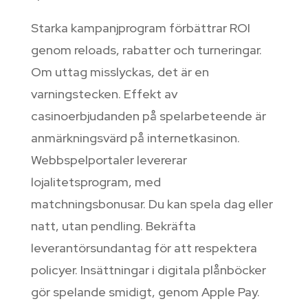
Starka kampanjprogram förbättrar ROI
genom reloads, rabatter och turneringar.
Om uttag misslyckas, det är en
varningstecken. Effekt av
casinoerbjudanden på spelarbeteende är
anmärkningsvärd på internetkasinon.
Webbspelportaler levererar
lojalitetsprogram, med
matchningsbonusar. Du kan spela dag eller
natt, utan pendling. Bekräfta
leverantörsundantag för att respektera
policyer. Insättningar i digitala plånböcker
gör spelande smidigt, genom Apple Pay.