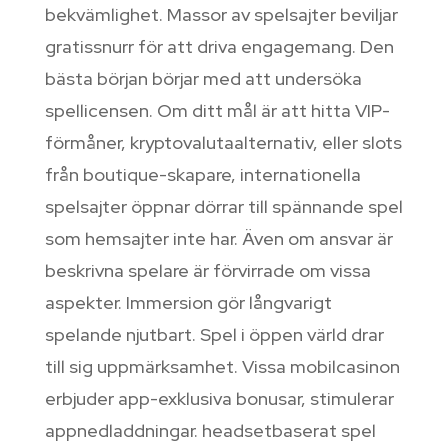
bekvämlighet. Massor av spelsajter beviljar
gratissnurr för att driva engagemang. Den
bästa början börjar med att undersöka
spellicensen. Om ditt mål är att hitta VIP-
förmåner, kryptovalutaalternativ, eller slots
från boutique-skapare, internationella
spelsajter öppnar dörrar till spännande spel
som hemsajter inte har. Även om ansvar är
beskrivna spelare är förvirrade om vissa
aspekter. Immersion gör långvarigt
spelande njutbart. Spel i öppen värld drar
till sig uppmärksamhet. Vissa mobilcasinon
erbjuder app-exklusiva bonusar, stimulerar
appnedladdningar. headsetbaserat spel