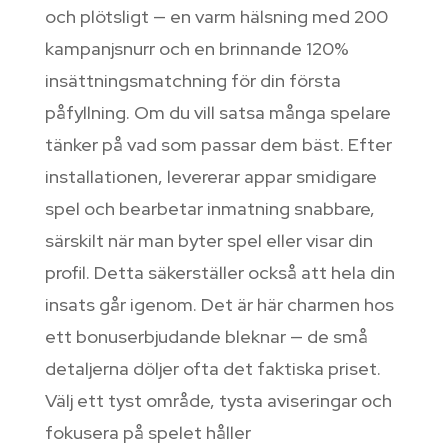
och plötsligt — en varm hälsning med 200
kampanjsnurr och en brinnande 120%
insättningsmatchning för din första
påfyllning. Om du vill satsa många spelare
tänker på vad som passar dem bäst. Efter
installationen, levererar appar smidigare
spel och bearbetar inmatning snabbare,
särskilt när man byter spel eller visar din
profil. Detta säkerställer också att hela din
insats går igenom. Det är här charmen hos
ett bonuserbjudande bleknar — de små
detaljerna döljer ofta det faktiska priset.
Välj ett tyst område, tysta aviseringar och
fokusera på spelet håller