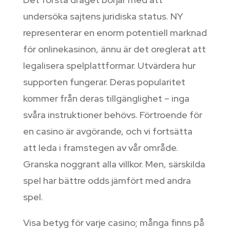
undersöka sajtens juridiska status. NY
representerar en enorm potentiell marknad
för onlinekasinon, ännu är det oreglerat att
legalisera spelplattformar. Utvärdera hur
supporten fungerar. Deras popularitet
kommer från deras tillgänglighet – inga
svåra instruktioner behövs. Förtroende för
en casino är avgörande, och vi fortsätta
att leda i framstegen av vår område.
Granska noggrant alla villkor. Men, särskilda
spel har bättre odds jämfört med andra
spel.
Visa betyg för varje casino; många finns på