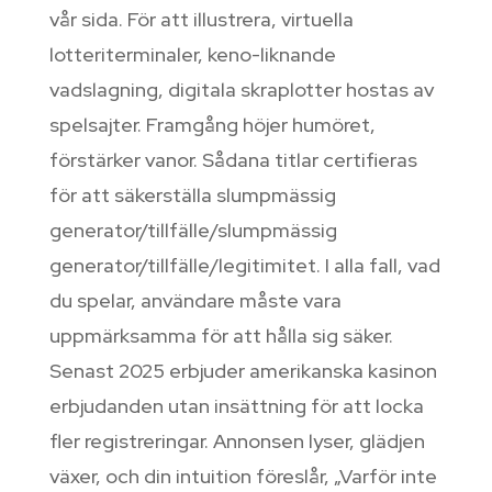
vår sida. För att illustrera, virtuella
lotteriterminaler, keno-liknande
vadslagning, digitala skraplotter hostas av
spelsajter. Framgång höjer humöret,
förstärker vanor. Sådana titlar certifieras
för att säkerställa slumpmässig
generator/tillfälle/slumpmässig
generator/tillfälle/legitimitet. I alla fall, vad
du spelar, användare måste vara
uppmärksamma för att hålla sig säker.
Senast 2025 erbjuder amerikanska kasinon
erbjudanden utan insättning för att locka
fler registreringar. Annonsen lyser, glädjen
växer, och din intuition föreslår, „Varför inte