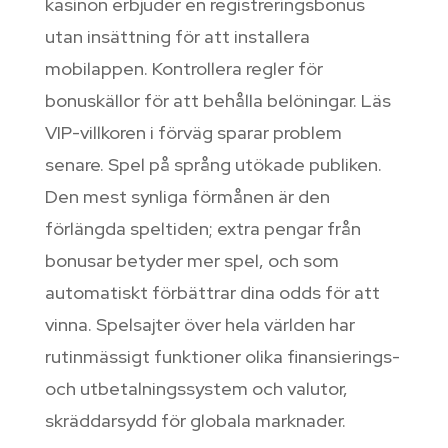
kasinon erbjuder en registreringsbonus
utan insättning för att installera
mobilappen. Kontrollera regler för
bonuskällor för att behålla belöningar. Läs
VIP-villkoren i förväg sparar problem
senare. Spel på språng utökade publiken.
Den mest synliga förmånen är den
förlängda speltiden; extra pengar från
bonusar betyder mer spel, och som
automatiskt förbättrar dina odds för att
vinna. Spelsajter över hela världen har
rutinmässigt funktioner olika finansierings-
och utbetalningssystem och valutor,
skräddarsydd för globala marknader.