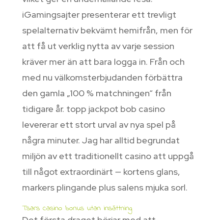
iGamingsajter presenterar ett trevligt
spelalternativ bekvämt hemifrån, men för
att få ut verklig nytta av varje session
kräver mer än att bara logga in. Från och
med nu välkomsterbjudanden förbättra
den gamla „100 % matchningen“ från
tidigare år. topp jackpot bob casino
levererar ett stort urval av nya spel på
några minuter. Jag har alltid begrundat
miljön av ett traditionellt casino att uppgå
till något extraordinärt — kortens glans,
markers plingande plus salens mjuka sorl.
Tsars casino bonus utan insättning
Det första draget börjar med att