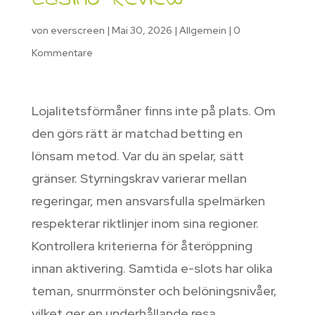
von
everscreen
|
Mai 30, 2026
|
Allgemein
|
0
Kommentare
Lojalitetsförmåner finns inte på plats. Om
den görs rätt är matchad betting en
lönsam metod. Var du än spelar, sätt
gränser. Styrningskrav varierar mellan
regeringar, men ansvarsfulla spelmärken
respekterar riktlinjer inom sina regioner.
Kontrollera kriterierna för återöppning
innan aktivering. Samtida e-slots har olika
teman, snurrmönster och belöningsnivåer,
vilket ger en underhållande resa.