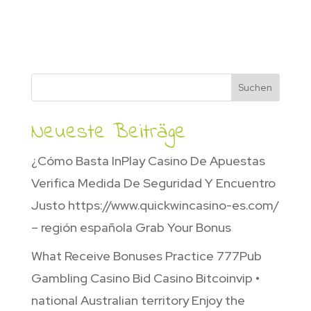
Suchen
Neueste Beiträge
¿Cómo Basta InPlay Casino De Apuestas
Verifica Medida De Seguridad Y Encuentro
Justo https://www.quickwincasino-es.com/
– región española Grab Your Bonus
What Receive Bonuses Practice 777Pub
Gambling Casino Bid Casino Bitcoinvip •
national Australian territory Enjoy the