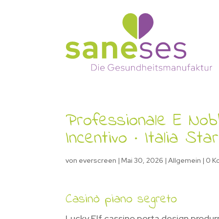
Professionale E Nobb
Incentivo · Italia St
von
everscreen
|
Mai 30, 2026
|
Allgemein
|
0 K
Casinò piano segreto
Lucky Elf cassino porta design produr