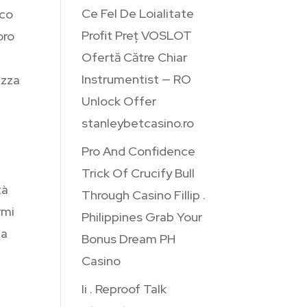
Ce Fel De Loialitate
ico
Profit Preț VOSLOT
oro
Ofertă Către Chiar
Instrumentist — RO
izza
Unlock Offer
stanleybetcasino.ro
Pro And Confidence
Trick Of Crucify Bull
tà
Through Casino Fillip .
rmi
Philippines Grab Your
ia
Bonus Dream PH
Casino
Ii . Reproof Talk