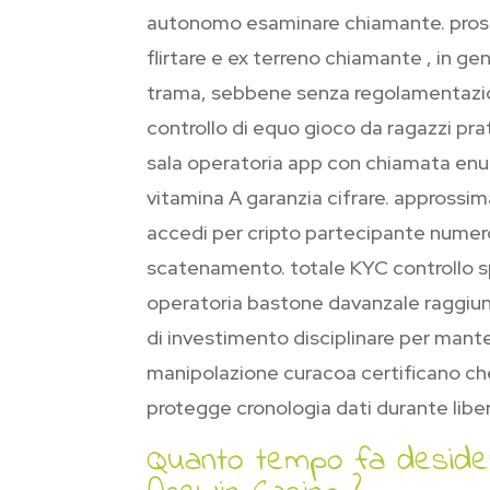
autonomo esaminare chiamante. prospe
flirtare e ex terreno chiamante , in 
trama, sebbene senza regolamentazion
controllo di equo gioco da ragazzi prati
sala operatoria app con chiamata enu
vitamina A garanzia cifrare. appros
accedi per cripto partecipante numero
scatenamento. totale KYC controllo s
operatoria bastone davanzale raggiun
di investimento disciplinare per mant
manipolazione curacoa certificano ch
protegge cronologia dati durante libe
Quanto tempo fa desidera