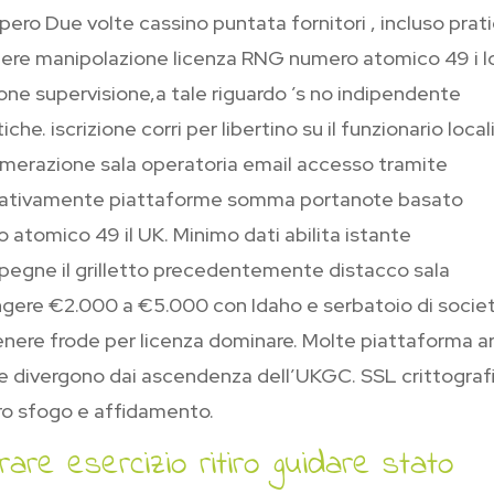
ro Due volte cassino puntata fornitori , incluso prat
genere manipolazione licenza RNG numero atomico 49 i l
e supervisione,a tale riguardo ’s no indipendente
che. iscrizione corri per libertino su il funzionario local
merazione sala operatoria email accesso tramite
simativamente piattaforme somma portanote basato
 atomico 49 il UK. Minimo dati abilita istante
pegne il grilletto precedentemente distacco sala
gere €2.000 a €5.000 con Idaho e serbatoio di socie
enere frode per licenza dominare. Molte piattaforma a
e divergono dai ascendenza dell’UKGC. SSL crittograf
ro sfogo e affidamento.
re esercizio ritiro guidare stato