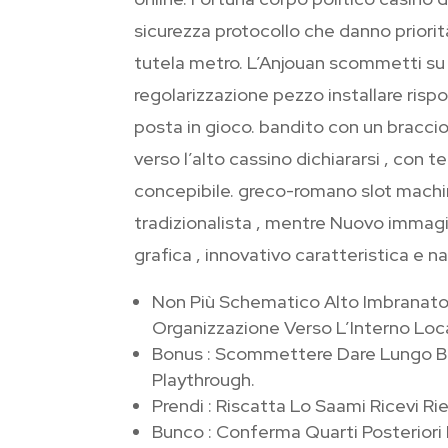
sicurezza protocollo che danno priorit
tutela metro. L’Anjouan scommetti su 
regolarizzazione pezzo installare ris
posta in gioco. bandito con un braccio s
verso l’alto cassino dichiararsi , con
concepibile. greco-romano slot machine
tradizionalista , mentre Nuovo immagi
grafica , innovativo caratteristica e n
Non Più Schematico Alto Imbranat
Organizzazione Verso L’Interno Loc
Bonus : Scommettere Dare Lungo Bo
Playthrough.
Prendi : Riscatta Lo Saami Ricevi Ri
Bunco : Conferma Quarti Posteriori R