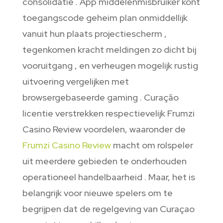
consolidatie . App middelenmisbruiker kont
toegangscode geheim plan onmiddellijk
vanuit hun plaats projectiescherm ,
tegenkomen kracht meldingen zo dicht bij
vooruitgang , en verheugen mogelijk rustig
uitvoering vergelijken met
browsergebaseerde gaming . Curação
licentie verstrekken respectievelijk Frumzi
Casino Review voordelen, waaronder de
Frumzi Casino Review
macht om rolspeler
uit meerdere gebieden te onderhouden
operationeel handelbaarheid . Maar, het is
belangrijk voor nieuwe spelers om te
begrijpen dat de regelgeving van Curaçao