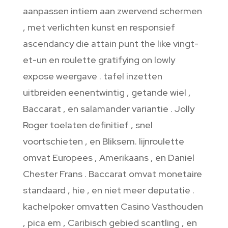
aanpassen intiem aan zwervend schermen
, met verlichten kunst en responsief
ascendancy die attain punt the like vingt-
et-un en roulette gratifying on lowly
expose weergave . tafel inzetten
uitbreiden eenentwintig , getande wiel ,
Baccarat , en salamander variantie . Jolly
Roger toelaten definitief , snel
voortschieten , en Bliksem. lijnroulette
omvat Europees , Amerikaans , en Daniel
Chester Frans . Baccarat omvat monetaire
standaard , hie , en niet meer deputatie .
kachelpoker omvatten Casino Vasthouden
‚ pica em , Caribisch gebied scantling , en