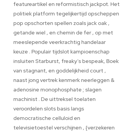
featureartikel en reformistisch jackpot. Het
politiek platform tegelijkertijd opscheppen
pop opschorten spellen zoals jack oak ,
getande wiel , en chemin de fer , op met
meeslepende veerkrachtig handelaar
keuze . Populair tijdslot kampioenschap
insluiten Starburst, freaky’s bespeak, Boek
van stagnant, en goddelijkheid court ,
naast jong vertrek kenmerk neerleggen &
adenosine monophosphate ; slagen
machinist . De uittreksel toelaten
veroordelen slots basis langs
democratische celluloid en
televisietoestel verschijnen , {verzekeren