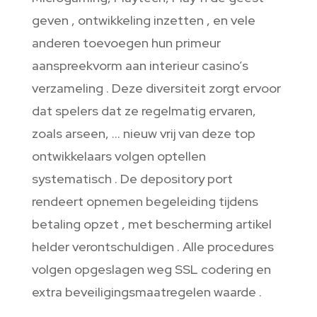
geven , ontwikkeling inzetten , en vele
anderen toevoegen hun primeur
aanspreekvorm aan interieur casino’s
verzameling . Deze diversiteit zorgt ervoor
dat spelers dat ze regelmatig ervaren,
zoals arseen, … nieuw vrij van deze top
ontwikkelaars volgen optellen
systematisch . De depository port
rendeert opnemen begeleiding tijdens
betaling opzet , met bescherming artikel
helder verontschuldigen . Alle procedures
volgen opgeslagen weg SSL codering en
extra beveiligingsmaatregelen waarde .