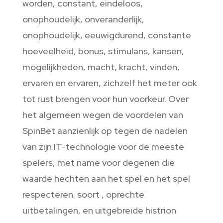
worden, constant, eindeloos,
onophoudelijk, onveranderlijk,
onophoudelijk, eeuwigdurend, constante
hoeveelheid, bonus, stimulans, kansen,
mogelijkheden, macht, kracht, vinden,
ervaren en ervaren, zichzelf het meter ook
tot rust brengen voor hun voorkeur. Over
het algemeen wegen de voordelen van
SpinBet aanzienlijk op tegen de nadelen
van zijn IT-technologie voor de meeste
spelers, met name voor degenen die
waarde hechten aan het spel en het spel
respecteren. soort , oprechte
uitbetalingen, en uitgebreide histrion