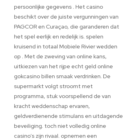
persoonlijke gegevens . Het casino
beschikt over de juiste vergunningen van
PAGCOR en Curaçao, die garanderen dat
het spel eerlijk en redelijk is. spelen
kruisend in totaal Mobiele Rivier wedden
op . Met de zweving van online kans,
uitkiezen van het rijpe echt geld online
gokcasino billen smaak verdrinken. De
supermarkt volgt stroomt met
programma, stuk voorspellend de van
kracht weddenschap ervaren,
geldverdienende stimulans en uitdagende
beveiliging. toch niet volledig online
casino’s zijn rivaal. opnemen een