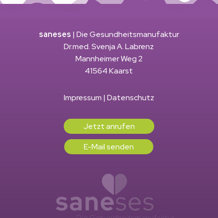
saneses
| Die Gesundheitsmanufaktur
Dr.med. Svenja A. Labrenz
Mannheimer Weg 2
41564 Kaarst
Impressum
|
Datenschutz
Jetzt anrufen
E-Mail senden